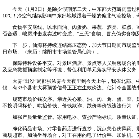
今天（1月2日）是除夕假期第二天，中东部大范畴雨雪过程
10℃！冷空气继续影响中东部地域跟着干燥的偏北气流控场，
食物平安底线。以米面油、肉蛋奶、果蔬、酒类、糕点、冷
否合适，峻厉冲击发卖过时变质、“三无”食物、冒充伪劣食物
下一步，仙海将持续连结高压态势，加大节日期间市场监管
日市场。（来历：绵阳市市场监管局仙海）。
保障特种设备平安。对景区酒店、景点等人员稠密场合的电
及应急救援预案制定等环境，督促利用单元落实平安从体义务
大雾“出没”局部强浓雾今天夜里到今天上午，我省北部、中部
候，有33个县市大雾预警信号正正在生效傍边。估计今全国战
规范市场价钱次序。亲近关心粮、油、肉、禽、蛋、菜、奶
不按明码标价、哄抬价钱、价钱欺诈、跌价等价钱违法行为，
加强产质量量监管。家用电器、查抄产物标识、质量认证、
净化药品市场。对零售药店进行查抄，沉点关心伤风药、退
商场超市、加油坐等场合，对正在用的电子计价秤、加油机、