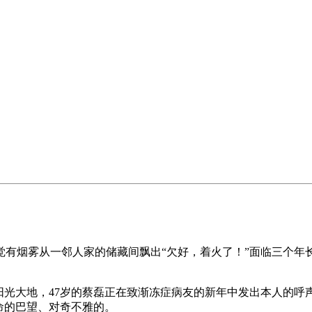
烟雾从一邻人家的储藏间飘出“欠好，着火了！”面临三个年
阳光大地，47岁的蔡磊正在致渐冻症病友的新年中发出本人的
命的巴望、对奇不雅的。