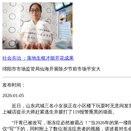
社会共治 ：落地生根才能开花成果
绵阳市市场监管局仙海开展除夕节前市场平安大
发布时间：
2026-01-05
近日，山东武城三名小女孩正在小区楼下玩耍时无意间发觉有
上喊话提示大师赶紧逃生并拨打了119报警熏黑的墙面。
“汗青已被改写，渐冻症必然被霸占！”当2026年的第一缕
仪“写”下的，同时附上了数位渐冻症患者的视频，讲述着对生