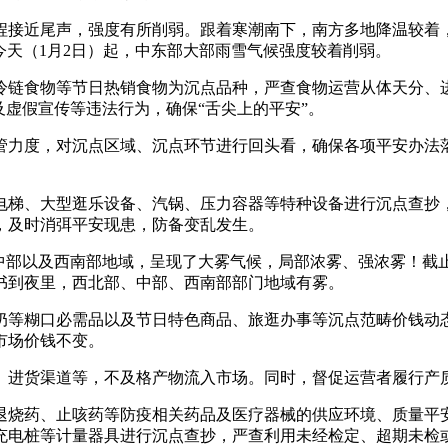
接近尾声，强度有所削弱。跟着寒潮南下，南方多地降温较着，
今天（1月2日）起，中东部大部雨雪气候强度较着削弱。
链食物等节日热销食物为沉点品种，严查食物运营从体天分、进
及虚假宣传等违法行为，确保“舌尖上的平安”。
力度，对沉点区域、沉点环节进行回头看，确保各项平安办法落
梯、大型逛乐设备、汽锅、压力容器等特种设备进行沉点查抄，
，及时消弭平安现患，防备变乱发生。
以及西南部地域，呈现了大雾气候，局部浓雾、强浓雾！截止到
书到夜里，西北部、中部、西南部部门地域有雾。
等糊口必需品以及节日特色商品、旅逛办事等沉点范畴价钱动态
市场价钱不变。
进货渠道等，不及格产物流入市场。同时，督促运营者履行产
烧药、止咳药等防疫相关药品及医疗器械的供应环境、质量平安
充电桩等计量器具进行沉点查抄，严查利用未经检定、超期未检或