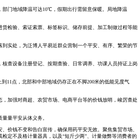
部门地域降温可达10℃，假期出行需留意保暖。局地降温
货检验、索证索票、标签标识、储存前提、加工制做过程等能
到实处，为泛博人平易近群众营制一个平安、有序、繁荣的节
核查设备注册登记、按期查验、日常调养、功课人员持证上岗
11点，北部和中部地域仍存正在不脚200米的低能见度气
，加强对商超、农贸市场、电商平台等的价钱放哨，峻厉查处
质量量平安从体义务。
、价钱不变和告白宣传，确保用药平安无效。聚焦集贸市场、
检定不及格计量器具，以及“短斤少两”、计量做弊等消费者的