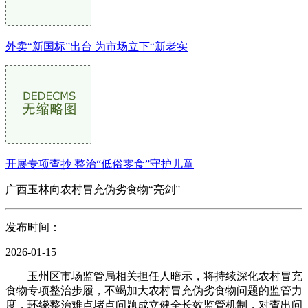
外卖“新国标”出台 为市场立下“新老实
开展专项查抄 整治“低俗零食”守护儿童
广西玉林向农村冒充伪劣食物“亮剑”
发布时间：
2026-01-15
玉州区市场监管局相关担任人暗示，将持续深化农村冒充
食物专项整治步履，不竭加大农村冒充伪劣食物问题的监管力
度，环绕整治难点堵点问题成立健全长效监管机制，对查出问