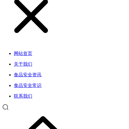
网站首页
关于我们
食品安全资讯
食品安全常识
联系我们