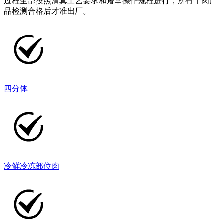
过程全部按照清真工艺要求和屠宰操作规程进行，所有牛肉产
品检测合格后才准出厂。
四分体
冷鲜冷冻部位肉