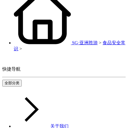
SG·亚洲胜游
>
食品安全常
识
>
快捷导航
全部分类
关于我们