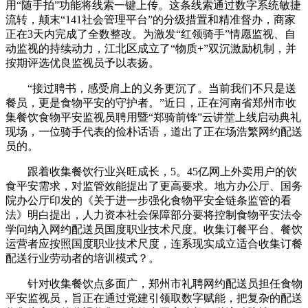
用“随手拍”功能将线索一键上传。这条线索通过数字系统敏捷
流转，颠末“141社会管理平台”的分级措置和精准督办，商家
正在3天内完成了全数整改。为激发“红领骑手”情愿监视、自
动监视的持续动力，江北区成立了“物质+”双沉激励机制，并
按期评选优良监视员予以表扬。
“接过聘书，感受肩上的义务更沉了。当前我们不只是送
餐员，更是食物平安的守护者。”近日，正在河南省郑州市收
集餐饮食物平安监视员聘用暨“郑骑前锋”云讲堂上线启动典礼
现场，一位骑手代表的俭朴话语，道出了正在场浩繁网约配送
员的。
跟着收集餐饮行业兴旺成长，5。45亿网上外卖用户的饮
食平安需求，对监管效能提出了更高要求。地方办公厅、国务
院办公厅印发的《关于进一步强化食物平安全链条监管的看
法》明白提出，人力资本社会保障部分要将控制食物平安法令
学问纳入网约配送员国度职业技术尺度。收集订餐平台、餐饮
运营者应按照国度职业技术尺度，连系现实成立适合收集订餐
配送行业劳动者的培训模式？。
针对收集餐饮点多面广，郑州市礼聘网约配送员担任食物
平安监视员，旨正在通过党建引领取数字赋能，把复杂的配送