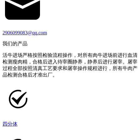
2906099083@qq.com
我们的产品
活牛进场严格按照检验流程操作，对所有肉牛进场前进行血清
检测瘦肉精，合格后进入待宰圈静养，静养后进行屠宰。屠宰
过程全部按照清真工艺要求和屠宰操作规程进行，所有牛肉产
品检测合格后才准出厂。
四分体