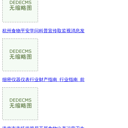
杭州食物平安学问科普宣传取监视消息发
细密仪器仪表行业财产指南_行业指南_前