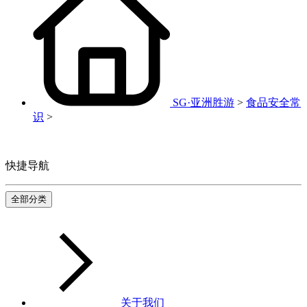
SG·亚洲胜游
>
食品安全常
识
>
快捷导航
全部分类
关于我们