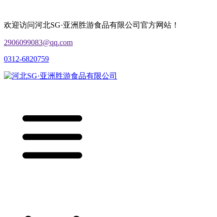
欢迎访问河北SG·亚洲胜游食品有限公司官方网站！
2906099083@qq.com
0312-6820759