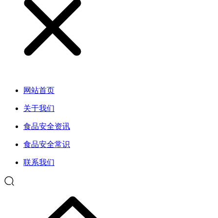
网站首页
关于我们
食品安全资讯
食品安全常识
联系我们