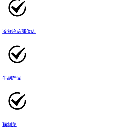
冷鲜冷冻部位肉
牛副产品
预制菜