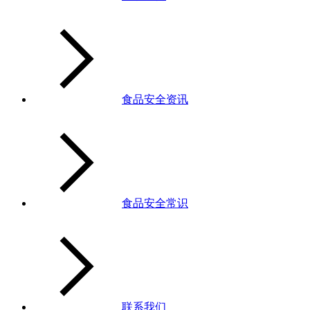
食品安全资讯
食品安全常识
联系我们