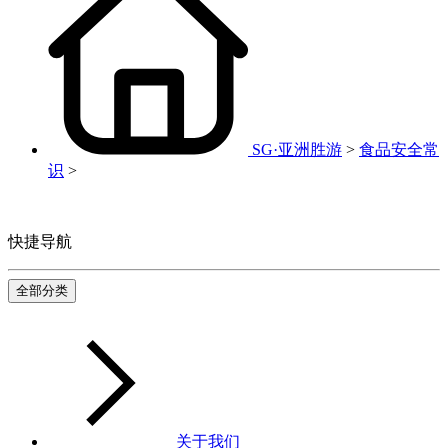
SG·亚洲胜游
>
食品安全常
识
>
快捷导航
全部分类
关于我们