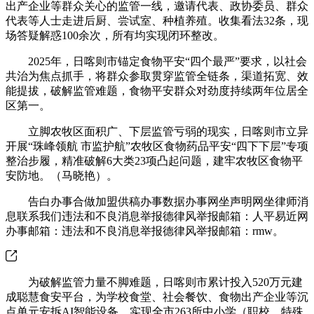
出产企业等群众关心的监管一线，邀请代表、政协委员、群众
代表等人士走进后厨、尝试室、种植养殖。收集看法32条，现
场答疑解惑100余次，所有均实现闭环整改。
2025年，日喀则市锚定食物平安“四个最严”要求，以社会
共治为焦点抓手，将群众参取贯穿监管全链条，渠道拓宽、效
能提拔，破解监管难题，食物平安群众对劲度持续两年位居全
区第一。
立脚农牧区面积广、下层监管亏弱的现实，日喀则市立异
开展“珠峰领航 市监护航”农牧区食物药品平安“四下下层”专项
整治步履，精准破解6大类23项凸起问题，建牢农牧区食物平
安防地。（马晓艳）。
告白办事合做加盟供稿办事数据办事网坐声明网坐律师消
息联系我们违法和不良消息举报德律风举报邮箱：人平易近网
办事邮箱：违法和不良消息举报德律风举报邮箱：rmw。
为破解监管力量不脚难题，日喀则市累计投入520万元建
成聪慧食安平台，为学校食堂、社会餐饮、食物出产企业等沉
点单元安拆AI智能设备，实现全市263所中小学（职校、特殊