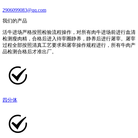
2906099083@qq.com
我们的产品
活牛进场严格按照检验流程操作，对所有肉牛进场前进行血清
检测瘦肉精，合格后进入待宰圈静养，静养后进行屠宰。屠宰
过程全部按照清真工艺要求和屠宰操作规程进行，所有牛肉产
品检测合格后才准出厂。
四分体