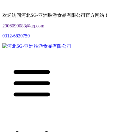
欢迎访问河北SG·亚洲胜游食品有限公司官方网站！
2906099083@qq.com
0312-6820759