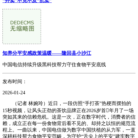
“外卖”不克不及“乱卖”
知养分平安感政策温暖——隆回县小沙江
中国电信持续升级黑科技帮力守住食物平安底线
发布时间：
2026-01-24
（记者 林婉玲）近日，一段仿照“手打茶”热梗而摆拍的
15秒视频，让风头正劲的茶饮品牌正在2026岁首年月了一场
突如其来的信赖危机。这是一次，正在数字时代，消费者的信
赖，成立正在每一份食物背后看不见的、却持之以恒的规范流
程上。一曲以来，中国电信做为数字中国扶植的从力军，一直
深耕科技帮力食物平安范畴，为守护“舌尖上的平安”建牢数字