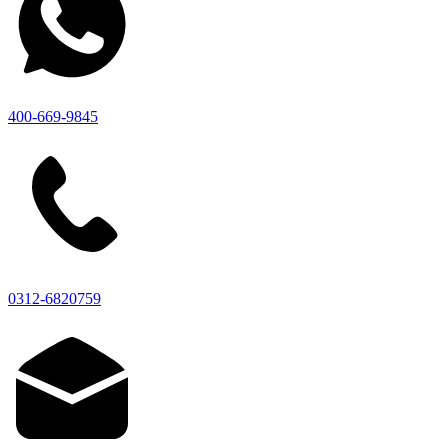
400-669-9845
0312-6820759