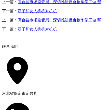
上一篇：
高台县市场监管局：深切推进反食物华侈工做 帮
下一篇：
汉子和女人机机对机机
上一篇：
高台县市场监管局：深切推进反食物华侈工做 帮
下一篇：
汉子和女人机机对机机
联系我们
河北省保定市定兴县