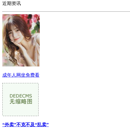
近期资讯
成年人网坐免费看
“外卖”不克不及“乱卖”