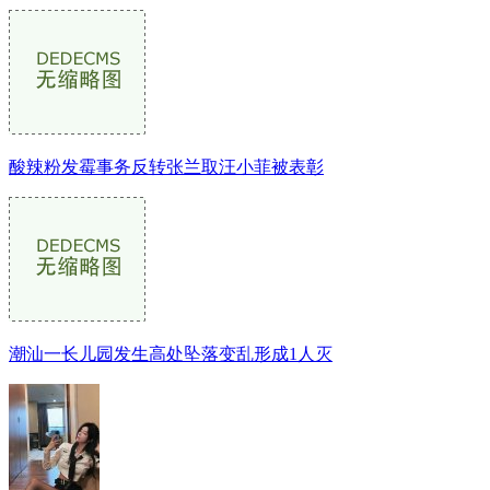
酸辣粉发霉事务反转张兰取汪小菲被表彰
潮汕一长儿园发生高处坠落变乱形成1人灭