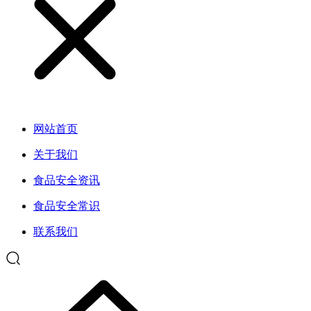
网站首页
关于我们
食品安全资讯
食品安全常识
联系我们