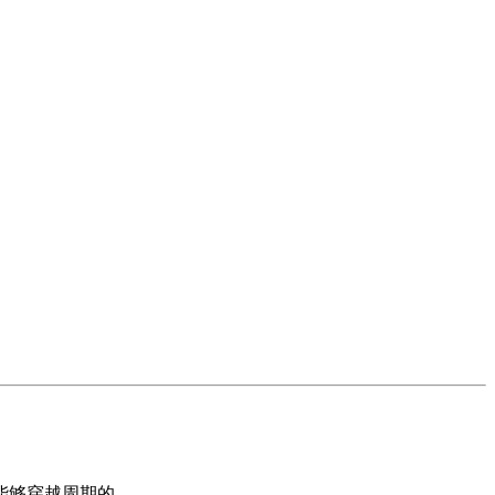
能够穿越周期的。