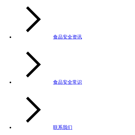
食品安全资讯
食品安全常识
联系我们