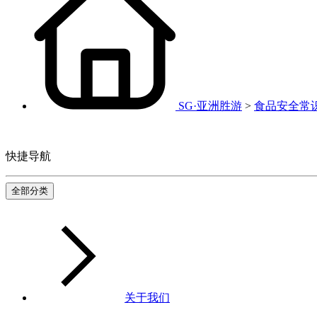
SG·亚洲胜游
>
食品安全常
快捷导航
全部分类
关于我们