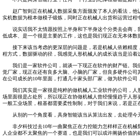
赵广智则正在机械人数据采集方面颁发了本人的看法，他认
实机数据为根本做模子锻炼，同时正在机械人出货和运营过程
说实话我不太情愿按照上半身和下半身这个分类去会商，我
低成本、是一个很是主要的工作，这也是我们现正在无本体数
接下来该当考虑的更深层的问题是，若是机械人依赖精度，
程方式，数据驱动的径，我感觉人形机械人的成长该当是沿着
我们是一家软件公司，就谈一下现正在软件的财产链。我们
觉厂家，现正在还有良多大脑、小脑的厂家，但良多硬件公司
在公司成长的10年里面，打通几十家头部厂家，做为软件公
我们其实是一家很是纯粹的做机械人工业软件的公司，人形
场里面很是占处所，所以现正在协做机械人曾经慢慢趋于人形
一般工业场景，根基都需要柔性制制，对于我们来说，若是正
从别的一个角度看，具身智能该当从算法出发，去处理今天
非夕科技过去10年一曲聚焦正在力控能力怎样样正在机械臂
人企业都不太聚焦的一个赛道，也是我们可以或许阐扬价值的