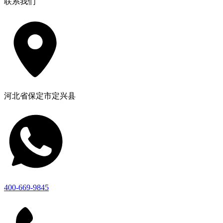
联系我们
河北省保定市定兴县
400-669-9845