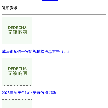
近期资讯
威海市食物平安监视抽检消息布告（202
2025年沉庆食物平安宣传周启动