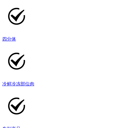
四分体
冷鲜冷冻部位肉