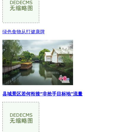
绿色食物从打健康牌
县域景区若何衔接”非抢手目标地”流量