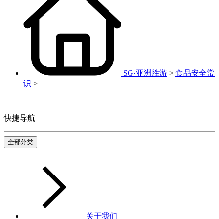
SG·亚洲胜游
>
食品安全常
识
>
快捷导航
全部分类
关于我们