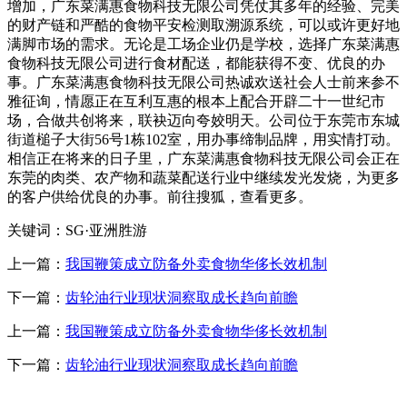
增加，广东菜满惠食物科技无限公司凭仗其多年的经验、完美
的财产链和严酷的食物平安检测取溯源系统，可以或许更好地
满脚市场的需求。无论是工场企业仍是学校，选择广东菜满惠
食物科技无限公司进行食材配送，都能获得不变、优良的办
事。广东菜满惠食物科技无限公司热诚欢送社会人士前来参不
雅征询，情愿正在互利互惠的根本上配合开辟二十一世纪市
场，合做共创将来，联袂迈向夸姣明天。公司位于东莞市东城
街道槌子大街56号1栋102室，用办事缔制品牌，用实情打动。
相信正在将来的日子里，广东菜满惠食物科技无限公司会正在
东莞的肉类、农产物和蔬菜配送行业中继续发光发烧，为更多
的客户供给优良的办事。前往搜狐，查看更多。
关键词：SG·亚洲胜游
上一篇：
我国鞭策成立防备外卖食物华侈长效机制
下一篇：
齿轮油行业现状洞察取成长趋向前瞻
上一篇：
我国鞭策成立防备外卖食物华侈长效机制
下一篇：
齿轮油行业现状洞察取成长趋向前瞻