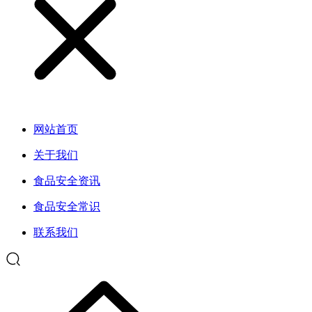
网站首页
关于我们
食品安全资讯
食品安全常识
联系我们