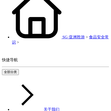
SG·亚洲胜游
>
食品安全常
识
>
快捷导航
全部分类
关于我们