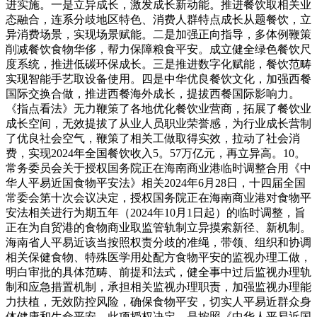
进实施。一是立异成长，激发成长新动能。推进餐饮取相关业
态融合，连系分歧地区特色、消费人群特点成长从题餐饮，立
异消费场景，实现场景赋能。二是加强正向指导，多体例鞭策
削减餐饮食物华侈，帮力保障粮食平安。成立健全绿色餐饮尺
度系统，推进低碳环保成长。三是推进数字化赋能，餐饮范畴
实现智能手艺取设备使用。四是中华优良餐饮文化，加强西餐
国际交换合做，推进西餐海外成长，提拔西餐国际影响力。
《指点看法》无力鞭策了各地优化餐饮业营商，拓展了餐饮业
成长空间，无效提拔了从业人员职业荣誉感，为行业成长营制
了优良社会空气，鞭策了相关工做取得实效，拉动了社会消
费，实现2024年全国餐饮收入5。57万亿元，再立异高。10。
常务委员会关于授权国务院正在海南商业港临时调整合用《中
华人平易近国食物平安法》相关2024年6月28日，十四届全国
常委会第十次会议决定，授权国务院正在海南商业港对食物平
安法相关进行为期五年（2024年10月1日起）的临时调整，旨
正在为自贸港的食物商业取监管轨制立异摸索新径、新机制。
海南省人平易近该当按照权责分歧的准绳，带领、组织和协调
相关保健食物、特殊医学用处配方食物平安的监视办理工做，
明白审批的具体范畴、前提和法式，健全事中过后监视办理轨
制和应急措置机制，承担相关监视办理职责，加强监视办理能
力扶植，无效防控风险，确保食物平安，切实人平易近群众身
体健康和生命平安。此项授权决定，是按照《中华人平易近国