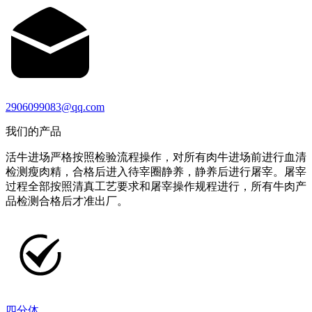
2906099083@qq.com
我们的产品
活牛进场严格按照检验流程操作，对所有肉牛进场前进行血清
检测瘦肉精，合格后进入待宰圈静养，静养后进行屠宰。屠宰
过程全部按照清真工艺要求和屠宰操作规程进行，所有牛肉产
品检测合格后才准出厂。
四分体