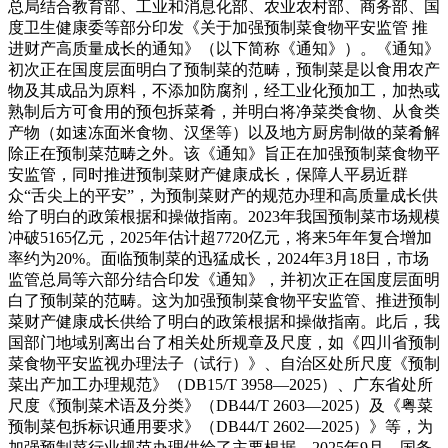
总局结合教育部、工业和消息化部、农业农村部、商务部、国
度卫生健康委等部分印发《关于加强预制菜食物平安监管 推
进财产高质量成长的通知》（以下简称《通知》）。《通知》
初次正在国度层面明白了预制菜的范畴，预制菜是以食用农产
物及其成品为原料，不添加防腐剂，经工业化预加工，加热或
熟制后方可食用的预包拆菜肴，并明白将净菜类食物、从食类
产物（如速冻面米食物、汉堡等）以及地方厨房制做的菜肴解
除正在预制菜范畴之外。该《通知》旨正在加强预制菜食物平
安监管，同时推进预制菜财产健康成长，保障人平易近群
众“舌尖上的平安”，为预制菜财产的规范办理和高质量成长供
给了明白的政策根据和操做指南。2023年我国预制菜市场规模
冲破5165亿元，2025年估计超7720亿元，将来5年年复合增加
率约为20%。面临预制菜的迅猛成长，2024年3月18日，市场
监管总局等六部分结合印发《通知》，并初次正在国度层面明
白了预制菜的范畴。这为加强预制菜食物平安监管、推进预制
菜财产健康成长供给了明白的政策根据和操做指南。此后，我
国部门地域别离出台了相关处所规章及尺度，如《四川省预制
菜食物平安监视办理法子（试行）》、自治区处所尺度《预制
菜出产加工办理规范》（DB15/T 3958—2025）、广东省处所
尺度《预制菜术语及分类》（DB44/T 2603—2025）及《粤菜
预制菜包拆标识通用要求》（DB44/T 2602—2025）》等，为
加强预制菜行业规范办理供给了主要根据。2025年9月，国务