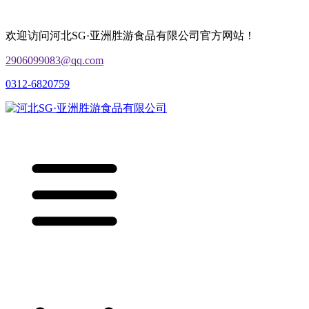
欢迎访问河北SG·亚洲胜游食品有限公司官方网站！
2906099083@qq.com
0312-6820759