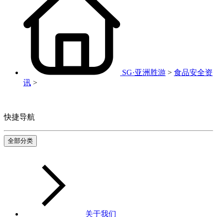
SG·亚洲胜游
>
食品安全资
讯
>
快捷导航
全部分类
关于我们