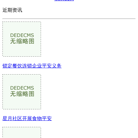
近期资讯
锁定餐饮连锁企业平安义务
星月社区开展食物平安