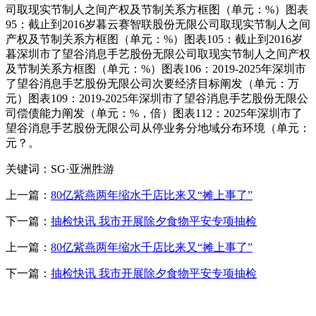
司取现实节制人之间产权及节制关系方框图（单元：%）图表
95：截止到2016岁暮云赛智联股份无限公司取现实节制人之间
产权及节制关系方框图（单元：%）图表105：截止到2016岁
暮深圳市了望谷消息手艺股份无限公司取现实节制人之间产权
及节制关系方框图（单元：%）图表106：2019-2025年深圳市
了望谷消息手艺股份无限公司次要经济目标阐发（单元：万
元）图表109：2019-2025年深圳市了望谷消息手艺股份无限公
司偿债能力阐发（单元：%，倍）图表112：2025年深圳市了
望谷消息手艺股份无限公司从停业务分地域分布环境（单元：
元？。
关键词：SG·亚洲胜游
上一篇：
80亿紫燕两年缩水千店比来又“摊上事了”
下一篇：
抽检快讯 我市开展除夕食物平安专项抽检
上一篇：
80亿紫燕两年缩水千店比来又“摊上事了”
下一篇：
抽检快讯 我市开展除夕食物平安专项抽检