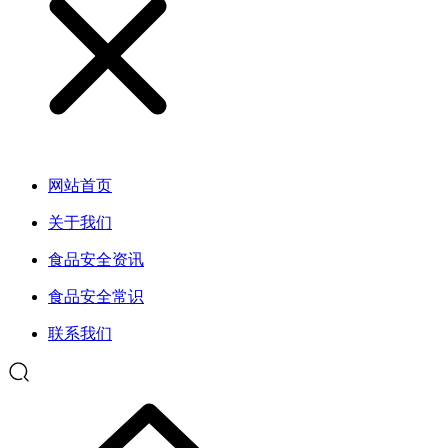
网站首页
关于我们
食品安全资讯
食品安全常识
联系我们