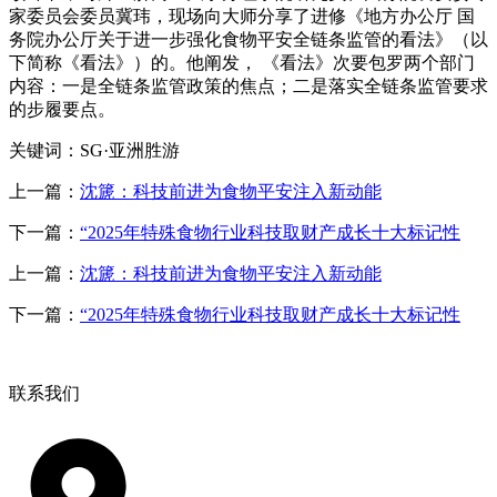
家委员会委员冀玮，现场向大师分享了进修《地方办公厅 国
务院办公厅关于进一步强化食物平安全链条监管的看法》（以
下简称《看法》）的。他阐发， 《看法》次要包罗两个部门
内容：一是全链条监管政策的焦点；二是落实全链条监管要求
的步履要点。
关键词：SG·亚洲胜游
上一篇：
沈篪：科技前进为食物平安注入新动能
下一篇：
“2025年特殊食物行业科技取财产成长十大标记性
上一篇：
沈篪：科技前进为食物平安注入新动能
下一篇：
“2025年特殊食物行业科技取财产成长十大标记性
联系我们