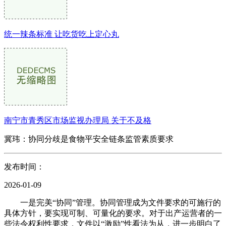
统一辣条标准 让吃货吃上定心丸
南宁市青秀区市场监视办理局 关于不及格
冀玮：协同分歧是食物平安全链条监管素质要求
发布时间：
2026-01-09
一是完美“协同”管理。协同管理成为文件要求的可施行的
具体方针，要实现可制、可量化的要求。对于出产运营者的一
些法令权利性要求，文件以“激励”性看法为从，进一步明白了