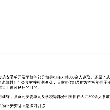
安委单元及学校等部分相关担任人共300余人参取。还原了从
询拜访组封存可疑食材并检测溯源，旧事宣传组及时发布权势巨子
措置工做改良标的目的。
练，县食药安委单元及学校等部分相关担任人共300余人参取
食物平安变乱应急练习训练！