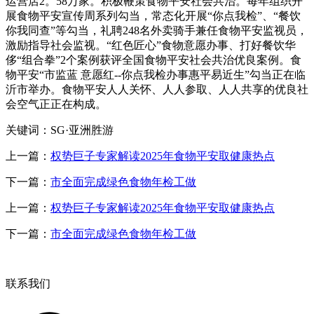
运营店2。58万家。积极鞭策食物平安社会共治。每年组织开
展食物平安宣传周系列勾当，常态化开展“你点我检”、“餐饮
你我同查”等勾当，礼聘248名外卖骑手兼任食物平安监视员，
激励指导社会监视。“红色匠心”食物意愿办事、打好餐饮华
侈“组合拳”2个案例获评全国食物平安社会共治优良案例。食
物平安“市监蓝 意愿红--你点我检办事惠平易近生”勾当正在临
沂市举办。食物平安人人关怀、人人参取、人人共享的优良社
会空气正正在构成。
关键词：SG·亚洲胜游
上一篇：
权势巨子专家解读2025年食物平安取健康热点
下一篇：
市全面完成绿色食物年检工做
上一篇：
权势巨子专家解读2025年食物平安取健康热点
下一篇：
市全面完成绿色食物年检工做
联系我们