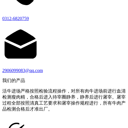
0312-6820759
2906099083@qq.com
我们的产品
活牛进场严格按照检验流程操作，对所有肉牛进场前进行血清
检测瘦肉精，合格后进入待宰圈静养，静养后进行屠宰。屠宰
过程全部按照清真工艺要求和屠宰操作规程进行，所有牛肉产
品检测合格后才准出厂。