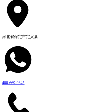
河北省保定市定兴县
400-669-9845