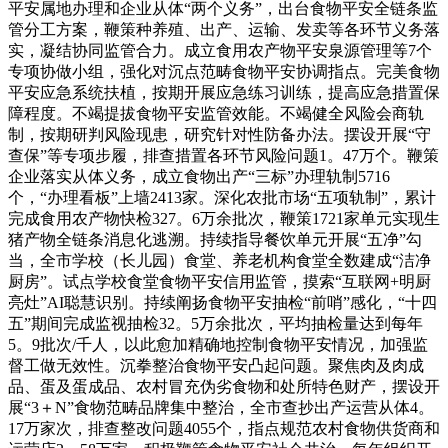
平安属地办理和企业从体“两个义务”，出台食物平安全链条监
管分工方案，鞭策种养殖、出产、运输、发卖等各环节义务落
实，凝结协同监管合力。成立食用农产物平安泉源管理等7个
专项协做小组，强化对沉点范畴食物平安协调指点。完美食物
平安应急系统扶植，按期开展应急练习训练，提高应急措置保
障程度。不竭提拔食物平安监管效能。不竭健全风险会商轨
制，按期研判风险现患，研究针对性防备办法。摆设开展“守
查保”等专项步履，排查措置各环节风险问题1。47万个。鞭策
企业落实从体义务，成立食物出产“三标”办理轨制5716
个，“办理看板”上墙2413家。深化农批市场“五项轨制”，累计
完成食用农产物快检327。6万余批次，鞭策1721家单元实现生
猪产物全链条消息化逃溯。持续指导餐饮单元开展“五净”勾
当，全市学校（长儿园）食堂、养老机构食堂全数建成“洁净
厨房”。试点学校食堂食物平安信用监管，摸索“互联网+明厨
亮灶”AI聪慧识别。持续阐扬食物平安抽检“前哨”感化，“十四
五”期间完成监视抽检32。5万余批次，平均抽检量达到每年
5。9批次/千人，以此愈加精确地控制食物平安情况，加强监
督工做无效性。沉拳整治食物平安凸起问题。聚焦肉及肉成
品、蛋及蛋成品、农村冒充伪劣食物和处所特色财产，摆设开
展“3＋N”食物范畴品牌集中整治，全市查抄出产运营从体4。
17万家次，排查整改问题4055个，指点规范农村食物供货商和