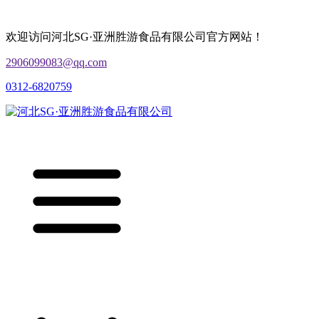
欢迎访问河北SG·亚洲胜游食品有限公司官方网站！
2906099083@qq.com
0312-6820759