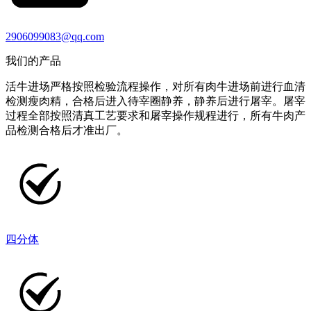
2906099083@qq.com
我们的产品
活牛进场严格按照检验流程操作，对所有肉牛进场前进行血清
检测瘦肉精，合格后进入待宰圈静养，静养后进行屠宰。屠宰
过程全部按照清真工艺要求和屠宰操作规程进行，所有牛肉产
品检测合格后才准出厂。
四分体