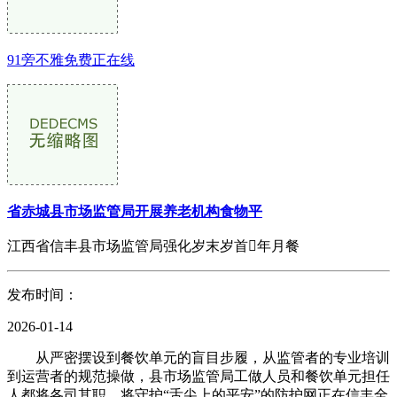
91旁不雅免费正在线
省赤城县市场监管局开展养老机构食物平
江西省信丰县市场监管局强化岁末岁首年月餐
发布时间：
2026-01-14
从严密摆设到餐饮单元的盲目步履，从监管者的专业培训
到运营者的规范操做，县市场监管局工做人员和餐饮单元担任
人都将各司其职，将守护“舌尖上的平安”的防护网正在信丰全