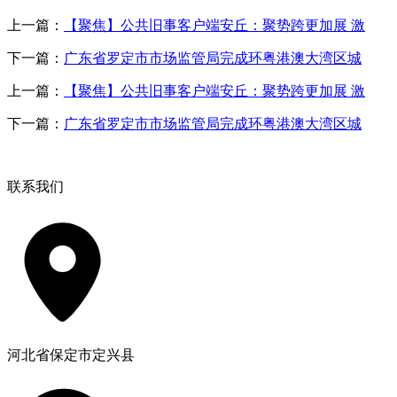
上一篇：
【聚焦】公共旧事客户端安丘：聚势跨更加展 激
下一篇：
广东省罗定市市场监管局完成环粤港澳大湾区城
上一篇：
【聚焦】公共旧事客户端安丘：聚势跨更加展 激
下一篇：
广东省罗定市市场监管局完成环粤港澳大湾区城
联系我们
河北省保定市定兴县