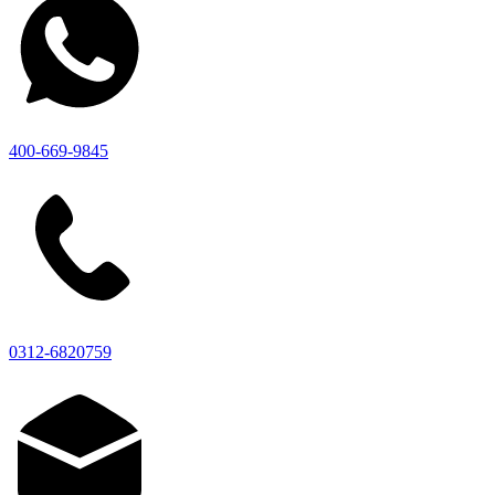
400-669-9845
0312-6820759