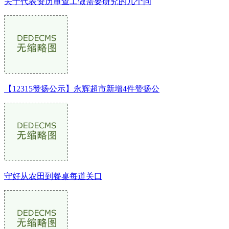
关于代表资历审查工做需要研究的几个问
【12315赞扬公示】永辉超市新增4件赞扬公
守好从农田到餐桌每道关口