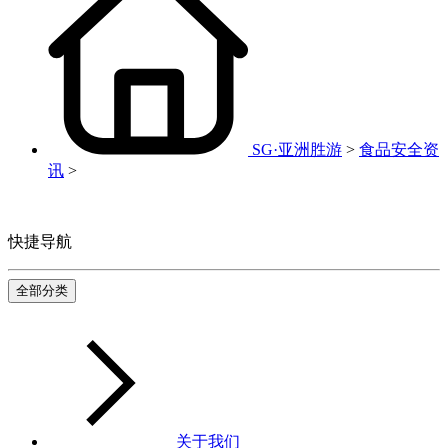
SG·亚洲胜游
>
食品安全资
讯
>
快捷导航
全部分类
关于我们