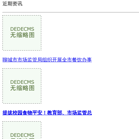
近期资讯
聊城市市场监管局组织开展全市餐饮办事
提拔校园食物平安！教育部、市场监管总