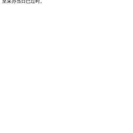
月，至采办当日已过时。