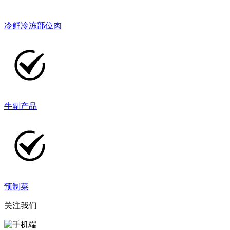
冷鲜冷冻部位肉
牛副产品
预制菜
关注我们