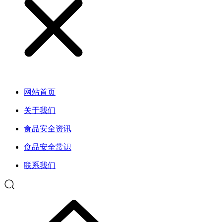
网站首页
关于我们
食品安全资讯
食品安全常识
联系我们