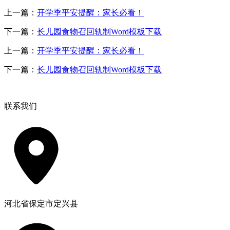
上一篇：
开学季平安提醒：家长必看！
下一篇：
长儿园食物召回轨制Word模板下载
上一篇：
开学季平安提醒：家长必看！
下一篇：
长儿园食物召回轨制Word模板下载
联系我们
河北省保定市定兴县