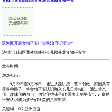
安阳市督查组到滑县开展长儿园食物平安
滨海区开展食物平安排查整治 守护群众“
泸州市江阳区通滩镇核心长儿园开展食物平安宣
发布时间：
2026-02-28
9月22日至9月26日，通过从题讲授、艺术创做、家园共育
等多种路子，将食物平安认识融入长儿日常糊口，通过常态
化、趣味化的勾当，切实守护孩子们“舌尖上的平安”，让食物
平安认识成为孩子们终益的贵重财富。
关键词：SG·亚洲胜游