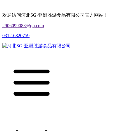
欢迎访问河北SG·亚洲胜游食品有限公司官方网站！
2906099083@qq.com
0312-6820759