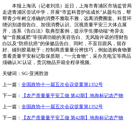
本报上海讯（记者刘浩）近日，上海市青浦区市场监管局
走进青浦区尝试中学，开展“市监科普护佑成长”从题勾当，帮
帮青少年树立准确的消费不雅取不雅，远离消费圈套。科普环
绕识别虚假告白、加强消费认识、沉视质量平安三大体点展
开，连系《告白法》取典型案例，提示学生挪动端“奇异去
皱”“音频减肥”等强调功能的美容告白、无风险许诺的理财告
白以及“防癌抗癌”的保健品告白、同时，不盲目跟风，留存
好、碰到胶葛敢于；控制商质量量分辨技巧，例如选购食物要
查看质量平安标记取保质期，“一元食物”，采办充电宝等商品
须确认3C认证，贵沉物品开箱全程录视频。
关键词：SG·亚洲胜游
上一篇：
全国政协十一届五次会议提案第1352号
下一篇：
【农产质量量平安工做 第42期】地舆标记农产物
上一篇：
全国政协十一届五次会议提案第1352号
下一篇：
【农产质量量平安工做 第42期】地舆标记农产物