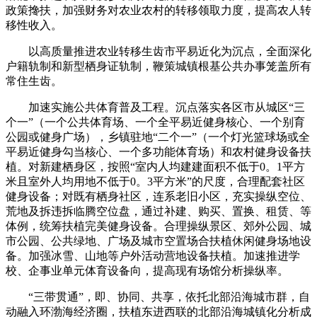
政策搀扶，加强财务对农业农村的转移领取力度，提高农人转
移性收入。
以高质量推进农业转移生齿市平易近化为沉点，全面深化
户籍轨制和新型栖身证轨制，鞭策城镇根基公共办事笼盖所有
常住生齿。
加速实施公共体育普及工程。沉点落实各区市从城区“三
个一”（一个公共体育场、一个全平易近健身核心、一个别育
公园或健身广场），乡镇驻地“二个一”（一个灯光篮球场或全
平易近健身勾当核心、一个多功能体育场）和农村健身设备扶
植。对新建栖身区，按照“室内人均建建面积不低于0。1平方
米且室外人均用地不低于0。3平方米”的尺度，合理配套社区
健身设备；对既有栖身社区，连系老旧小区，充实操纵空位、
荒地及拆违拆临腾空位盘，通过补建、购买、置换、租赁、等
体例，统筹扶植完美健身设备。合理操纵景区、郊外公园、城
市公园、公共绿地、广场及城市空置场合扶植休闲健身场地设
备。加强冰雪、山地等户外活动营地设备扶植。加速推进学
校、企事业单元体育设备向，提高现有场馆分析操纵率。
“三带贯通”，即、协同、共享，依托北部沿海城市群，自
动融入环渤海经济圈，扶植东进西联的北部沿海城镇化分析成