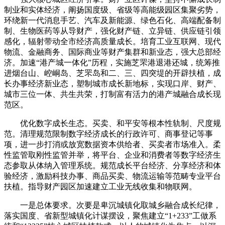
制业和实体经济，阐扬国度级、省级等高能级园区集聚劣势，
环绕新一代消息手艺、汽车及新能源、绿色石化、高端配备制
制、生物医药等从导财产，强化财产链、立异链、供应链引领
感化，辐射带动全市经济高质量成长。培育工业互联网、现代
物流、金融商务、国际商业等财产集群和新业态，强大总部经
济。加速“港产城一体化”历程，实施芝罘港退港还城，统筹推
进烟台山、崆峒岛、芝罘岛和二、三、四突堤的开辟扶植，成
长办事经济新业态，塑制城市成长新地标，实现口岸、财产、
城市三位一体、共生共荣，打制富有活力的港产城融合成长现
范区。
优化数字成长生态。买卖、和平安等根本性轨制、尺度规
范。清理规范限制数字经济成长的行政许可、商事登记等事
项，进一步打消或放宽数据资本供给者、买卖者市场准入。柔
性监管取刚性监管并举，将平台、企业和消费者等数字经济生
态参取从体纳入管理系统。规范成长平台经济、分享经济和体
验经济，激励科技办事、商品买卖、物流运输等范畴专业平台
扶植。指导财产园区加速建立工业无线收集和物联网。
一是总体要求。次要是卑沉城镇化取城乡融合成长纪律，
落实国度、省新型城镇化计谋摆设，聚焦建立“1+233”工做系