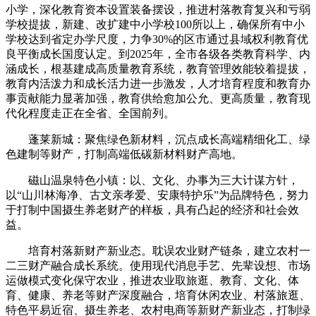
小学，深化教育资本设置装备摆设，推进村落教育复兴和亏弱
学校提拔，新建、改扩建中小学校100所以上，确保所有中小
学校达到省定办学尺度，力争30%的区市通过县域权利教育优
良平衡成长国度认定。到2025年，全市各级各类教育科学、内
涵成长，根基建成高质量教育系统，教育管理效能较着提拔，
教育内活泼力和成长活力进一步激发，人才培育程度和教育办
事贡献能力显著加强，教育供给愈加公允、更高质量，教育现
代化程度走正在全省、全国前列。
蓬莱新城：聚焦绿色新材料，沉点成长高端精细化工、绿
色建制等财产，打制高端低碳新材料财产高地。
磁山温泉特色小镇：以、文化、办事为三大计谋方针，
以“山川林海净、古文亲孝爱、安康特护乐”为品牌特色，努力
于打制中国摄生养老财产的样板，具有凸起的经济和社会效
益。
培育村落新财产新业态。耽误农业财产链条，建立农村一
二三财产融合成长系统。使用现代消息手艺、先辈设想、市场
运做模式变化保守农业，推进农业取旅逛、教育、文化、体
育、健康、养老等财产深度融合，培育休闲农业、村落旅逛、
特色平易近宿、摄生养老、农村电商等新财产新业态，打制绿