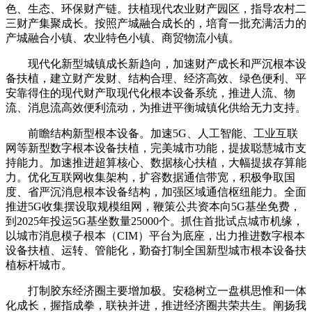
色、生态、环保财产链。扶植现代农业财产园区，指导农村二
三财产集聚成长。按照产城融合成长的，培育一批充满活力的
产城融合小镇、农业特色小镇、商贸物流小镇。
现代化新型城镇成长新趋向，加速财产成长和严沉根本设
备扶植，建立财产发财、结构合理、经济高效、绿色便利、平
安靠得住的现代财产取现代化根本设备系统，推进人流、物
流、消息流高效便利流动，为推进平衡城镇化供给无力支持。
前瞻结构新型根本设备。加速5G、人工智能、工业互联
网等新型数字根本设备扶植，完美城市功能，提拔聪慧城市支
持能力。加速推进超算核心、数据核心扶植，大幅提拔存算能
力。优化互联网收集架构，扩容数据通信带宽，积极争取国
度、省严沉消息根本设备结构，加强区域通信枢纽能力。全面
推进5G收集摆设取规模组网，鞭策公共资本向5G基坐免费，
到2025年投运5G基坐数量25000个。抓住首批试点城市机缘，
以城市消息模子根本（CIM）平台为底座，出力推进数字根本
设备扶植、运转、管能化，勤奋打制全国新型城市根本设备扶
植标杆城市。
打制胶东经济圈主要增加极。安稳树立一盘棋思惟和一体
化成长，握指成拳，联袂并进，推进经济圈共荣共生。阐扬我