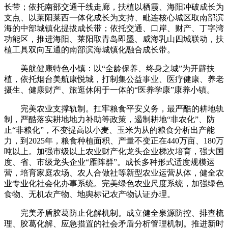
长带；依托南部交通干线走廊，扶植以栖霞、海阳冲破成长为
支点、以莱阳莱西一体化成长为支持、毗连核心城区取南部滨
海的中部城镇化提拔成长带；依托交通、口岸、财产、丁字湾
功能区，推进海阳、莱阳取青岛即墨、威海乳山四城联动，扶
植工具双向互通的南部滨海城镇化融合成长带。
美航健康特色小镇：以“全龄保养、终身之城”为开辟扶
植，依托烟台美航康悦城，打制集公益事业、医疗健康、养老
摄生、健康财产、旅逛休闲于一体的“医养学康”康养小镇。
完美农业支撑轨制。扛牢粮食平安义务，最严酷的耕地轨
制，严酷落实耕地地力补助等政策，遏制耕地“非农化”、防
止“非粮化”，不变提高以小麦、玉米为从的粮食分析出产能
力，到2025年，粮食种植面积、产量不变正在440万亩、180万
吨以上。加强市级以上农业财产化龙头企业梯次培育，强大国
度、省、市级龙头企业“雁阵群”。成长多种形式适度规模运
营，培育家庭农场、农人合做社等新型农业运营从体，健全农
业专业化社会化办事系统。完美绿色农业尺度系统，加强绿色
食物、无机农产物、地舆标记农产物认证办理。
完美矛盾胶葛防止化解机制。成立健全泉源防控、排查梳
理、胶葛化解、应急措置的社会矛盾分析管理机制。推进新时