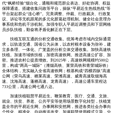
代“枫桥经验”烟台化，通顺和规范群众表达、好处协调、权益
保障通道。搭建收集问政等平台，操纵“平易近生热线热线”等
平台架起群众“连心桥”。完美调整、仲裁、行政裁决、行政复
议、诉讼等无机跟尾的多元化胶葛处理机制。健全社会意理办
事系统和危机干涉机制。加强专职人平易近调整员和下层网格
员步队扶植，勤奋将矛盾化解正在下层。
扶植互联互通的分析交通收集。统筹考虑市域内交际通需
求，以轨道交通、国省公为从体，以农村根本设备为弥补，建
立多条理、一体化、广笼盖的分析立体交通收集。加快高速铁
扶植。加速市域铁扶植，加密高速铁网。推进高速公扩容、加
密。推进农村公提质增效。到2025年，高速铁网规模约500公
里，构成“两高一城际”（潍烟高铁、莱荣高铁和青荣城际铁）
全体结构，充实融入全省高速铁网；根基构成“四横四纵”高速
公网（荣乌高速、栖莱高速、荣潍高速、威青高速取烟海高
速、沈海高速、蓬栖高速、龙青高速），高速公通车里程达
733公里，高速公网七通八达。
加速扶植聪慧平易近生。鞭策教育、医疗、交通、文旅、
就业、扶贫、养老、公共平安等使用场景数字化转型，扶植笼
盖全市的平易近生网、办事网和安然网，推进各类社会办事向
个性化、精准化、自动推送改变。加速聪慧使用模式立异，分