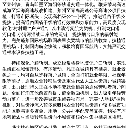
至莱州铁、青岛即墨至海阳等轨道交通一体化。鞭策荣乌高速
威海至烟海高速段改扩建、莱州至青岛高速公等高速公项目扶
植，打通市际断头，实现高档级公“一张网”。推进通俗干线公
提拔，提高通俗国省干线的通行效率和办事能力，高尺度实现
软化“村村通”“户户通”。以小清河复航为契机，打制龙口港-
河口港-小清河沿线口岸的物流链，提拔烟台口岸的辐射能
力。完美蓬莱国际机场取国表里次要城市的航路收集，扶植通
用机场，打制国内航空快线，积极培育国际航路：实施严沉交
通根本设备扶植工程。
持续深化户籍轨制。成立经常栖身地登记户口轨制，实现
生齿正在城镇迁移、有序流动。凡正在城镇具有栖身、就业景
象之一，均可自从选择落户城镇，全面打消就业年限、社保年
限等前提，通顺农业转移生齿及重生代农人工生齿落户城镇渠
道，出力处理持久正在本地不变就业栖身的通俗劳动者落户问
题。全面打消其他前置前提，健全激励机制，出力吸引年轻劳
动力落户，进一步改善城市生齿春秋布局。完美“人地钱”挂钩
机制，对生齿净流入较多或吸纳农业转移生齿落户较多城市功
能片区赐与更多资金、用地、公共办事配套等支撑。稳妥有序
地鞭策农村当场转移生齿向小城镇和核心村集中栖身区堆积。
强大核心城区经济引擎。财产立区计谋，坚持不懈成长制