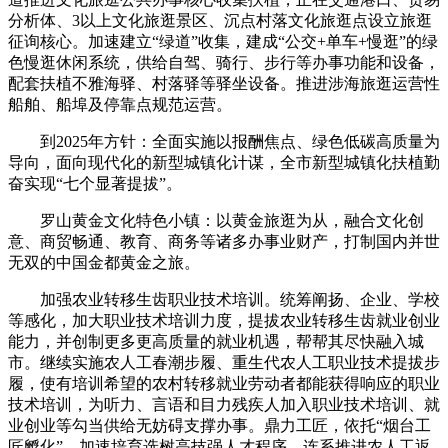
分析体、3以上文化旅逛景区、沉点村落文化旅逛点设立旅逛
征询核心。加速建立“绿道”收集，建成“公交+单车+慢逛”的绿
色慢逛休闲系统，供给自驾、骑行、步行等办事功能和设备，
配套扶植不雅海驿、村落驿等驿坐设备。推进涉海旅逛运营性
船舶、船埠及停靠点规范运营。
到2025年方针：全面实施以报酬焦点、绿色低碳高质量为
导向，面向现代化的新型城镇化计谋，全市新型城镇化扶植勤
奋实现“七个显著提拔”。
罗山黄金文化特色小镇：以黄金旅逛为从，融合文化创
意、商贸畅通、教育、商务等诸多办事业财产，打制国内并世
无双的中国金都黄金之旅。
加强农业转移生齿职业技术培训。统筹阐扬、企业、学校
等感化，加大职业技术培训力度，提拔农业转移生齿就业创业
能力，并创制更多更高质量的就业机遇，帮帮其尽快融入城
市。继续实施农人工春潮步履、重生代农人工职业技术提拔步
履，使有培训希望的农村转移就业劳动者都能获得响应的职业
技术培训，为听力、言语和目力残疾人加入职业技术培训、就
业创业等勾当供给无妨碍支撑办事。鼎力工匠，依托“烟台工
匠孵化”，加速培育选树高技强人才程序。连系推进农人工返