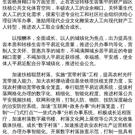
生齿栖身糊口等方面坚苦。正在农业转移生齿集中的财产园区
扶植公共文化体育空间，丰硕农人工的业余糊口。关怀重生代
农人工的文化需求，摸索引进专业社工和社区社会组织供给心
理征询等办事。激励用现代企业文化鞭策农人工向现代财产工
人转型，推进农人工取企业配合成长。
以报酬本，全面成长。以人的城镇化为焦点，出力提高生
齿本质和转移生齿市平易近化质量，推进公共办事均等化，营
制人文关怀、普惠共享的城市，不竭满脚城乡居平易近的夸姣
糊口需要，不竭加强人平易近获得感、幸福感、平安感，使全
体人平易近配合分享城镇化，推进社会公允。
加速扶植聪慧村落。实施“宽带村落”工程，提高农村光纤
宽带接入能力。加大农村挪动通信基坐铁塔扶植支撑力度，实
现农村挪动宽带收集全笼盖。奉行聪慧平易近调系统，提拔村
落网格化办理的数字化、精细化、智能化程度。推进村落公共
平安视频扶植、联网和使用，打制人防、物防、技防深度融合
的治安防控系统。加速“互联网+政务办事”向村落笼盖，打
制“一门式打点”“一坐式办事”分析办事系统。积极成长近程医
疗，加速村落数字藏书楼、村落文化网上展馆等公共文化收集
载体扶植。成长“数字村落”，加速推进农业农村出产运营精准
化、办理办事智能化。开展数字村落旅逛示范，打制一批具有