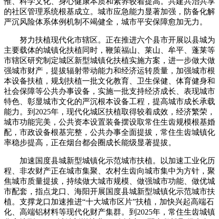
惟、科学文化、身心健康本质和素养较着提高。共建共治共享
的社区管理系统根基成立。城市应急能力显著加强，防备化解
严沉风险体系体例机制不竭健全，城市平安保障愈加无力。
努力扶植现代化市辖区。正在推进六个县市开展以县城为
主要载体的城镇化扶植同时，鞭策福山、莱山、牟平、蓬莱等
市辖区研究制定城区新型城镇化扶植实施方案，进一步做大做
强城市财产，提拔辐射带动能力和经济运转质量，加强城市根
本设备扶植，规划扶植一批文化教育、卫生保健、体育健身和
社会保障等公共办事设备，实施一批支持经济成长、表现城市
特色、彰显城市文化的严沉根本设备工程，提高城市成长承载
能力。到2025年，现代化城区扶植取得较着成效，经济繁荣，
城市功能完美，公共资本设置装备摆设取常住生齿规模根基婚
配，市政设备根基完整，公共办事全面提拔，常住生齿城镇化
率稳步提高，正在烟台都会圈成长能级显著提拔。
加速国度县城新型城镇化示范城市扶植。以加速工业化历
程、非农财产正在城市集聚、农村生齿向城市集中为方针，聚
焦城市质量提拔，持续做大城市规模、做强城市功能、做优城
市配套，指点龙口、海阳开展国度县城新型城镇化示范城市扶
植。支撑龙口加速推进“十大城市区片”扶植，加快兴起高端石
化、高端铝材料等现代化财产集群。到2025年，常住生齿城镇