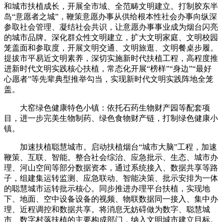
和城市扶植成长，开展全市域、全范畴文明建立。打制胶东半
岛“意愿者之城”，鞭策意愿办事从供给根本性社会办事向纵深
参取社会管理、凝结社会共识，让意愿办事事业成为烟台闪亮
的城市品牌。深化群众性文明建立，扩大文明家庭、文明校园
笼盖面和参取度，开展文明交通、文明旅逛、文明餐桌步履。
提拔市平易近文明素养，深切实施新时代扶植工程，高程度推
进新时代文明实践核心扶植，常态化开展“榜样”“身边”“最好
心愿者”等先辈典型推举勾当，实现新时代文明实践阵地全笼
盖。
大窑绿色健康特色小镇：依托石药生物财产园等配套项
目，进一步完美生物制药、绿色食物财产链，打制绿色健康小
镇。
加速扶植聪慧城市。启动扶植烟台“城市大脑”工程，加速
鞭策、互联、智能。整合社会综治、应急批示、生态、城市办
理、河山空间等部分数据资本，通过系统接入、数据共享等路
子，组建集运转监测、应急联动、智能决策、批示安排为一体
的聪慧城市运转批示核心。同步推进办理平台扶植，实现地
下、地面、空中设备设备的视频、物联数据同一接入、集中办
理、近程调控和数据共享。将消息无妨碍做为数字、聪慧城
市、数字村落扶植的主要构成部门，纳入文明城市建立目标。