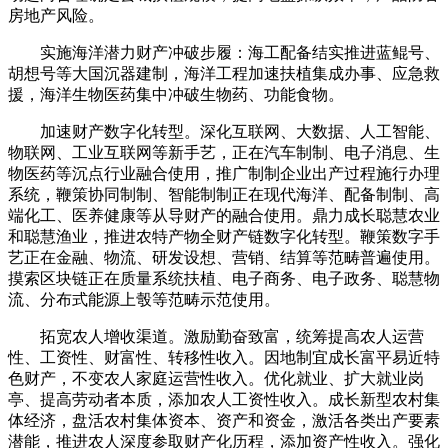
房地产风险。
实施海洋潜力财产冲破步履：海工配备结实推进蓝鲲号、
胡想号等大国沉器建制，海洋工程加速扶植集成办事、应急救
援，海洋生物医药集中冲破生物药、功能食物。
加速财产数字化转型。深化互联网、大数据、人工智能、
物联网、工业互联网等新手艺，正在汽车制制、电子消息、生
物医药等沉点行业融合使用，推广制制企业出产过程施行办理
系统，鞭策协同制制、智能制制正在现代海洋、配备制制、高
端化工、医养健康等从导财产的融合使用。鼎力成长聪慧农业
和聪慧渔业，推进农特产物全财产链数字化转型。鞭策数字手
艺正在金融、物流、研发设想、营销、结算等范畴普遍使用。
摸索区块链正在质量系统扶植、电子商务、电子政务、聪慧物
流、分布式能源上彀等范畴示范使用。
拓宽农人增收渠道。激励勤奋致富，统筹提高农人运营
性、工资性、财富性、转移性收入。因地制宜成长富平易近特
色财产，不变农人家庭运营性收入。优化就业、扩大就业岗
亭、提高劳动者本质，添加农人工资性收入。成长新型农村集
体经济，盘活农村集体资本、资产和资金，激活各类出产要素
潜能，推进农人深度参取财产化历程，添加资产性收入。强化