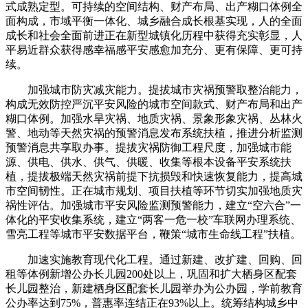
式成熟定型。可持续的空间结构、财产布局、出产糊口体例全
面构成，市域平衡一体化、城乡融合成长根基实现，人的全面
成长和社会全面前进正在新型城镇化历程中获得充实彰显，人
平易近群众获得感幸福感平安感愈加充分、更有保障、更可持
续。
加强城市防灾减灾能力。提拔城市灾祸预警取整治能力，
构成无效防控严沉平安风险的城市空间款式、财产布局和出产
糊口体例。加强水旱灾祸、地质灾祸、景象形象灾祸、丛林火
警、地动等天然灾祸的预警消息发布系统扶植，推进分析监测
预警消息共享取办事。提拔灾祸防御工程尺度，加强城市能
源、供电、供水、供气、供暖、收集等根本设备平安系统扶
植，提拔极端天然灾祸前提下抗损毁和快速恢复能力，提高城
市空间韧性。正在城市规划、项目扶植等环节切实加强地质灾
祸性评估。加强城市平安风险监测预警能力，建立“空六合”一
体化的平安收集系统，建立“两客一危一校”车联网办理系统、
雪亮工程等城市平安数据平台，鞭策“城市生命线工程”扶植。
加速实施教育现代化工程。通过新建、改扩建、回购、回
租等体例新增公办长儿园200处以上，巩固和扩大栖身区配套
长儿园整治，新建栖身区配套长儿园举办为公办园，学前教育
公办率达到75%，普惠率连结正在93%以上。统筹结构城乡中