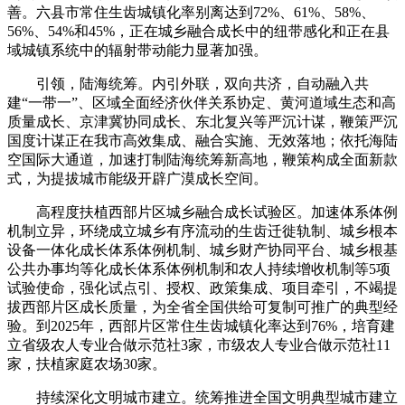
善。六县市常住生齿城镇化率别离达到72%、61%、58%、
56%、54%和45%，正在城乡融合成长中的纽带感化和正在县
域城镇系统中的辐射带动能力显著加强。
引领，陆海统筹。内引外联，双向共济，自动融入共
建“一带一”、区域全面经济伙伴关系协定、黄河道域生态和高
质量成长、京津冀协同成长、东北复兴等严沉计谋，鞭策严沉
国度计谋正在我市高效集成、融合实施、无效落地；依托海陆
空国际大通道，加速打制陆海统筹新高地，鞭策构成全面新款
式，为提拔城市能级开辟广漠成长空间。
高程度扶植西部片区城乡融合成长试验区。加速体系体例
机制立异，环绕成立城乡有序流动的生齿迁徙轨制、城乡根本
设备一体化成长体系体例机制、城乡财产协同平台、城乡根基
公共办事均等化成长体系体例机制和农人持续增收机制等5项
试验使命，强化试点引、授权、政策集成、项目牵引，不竭提
拔西部片区成长质量，为全省全国供给可复制可推广的典型经
验。到2025年，西部片区常住生齿城镇化率达到76%，培育建
立省级农人专业合做示范社3家，市级农人专业合做示范社11
家，扶植家庭农场30家。
持续深化文明城市建立。统筹推进全国文明典型城市建立