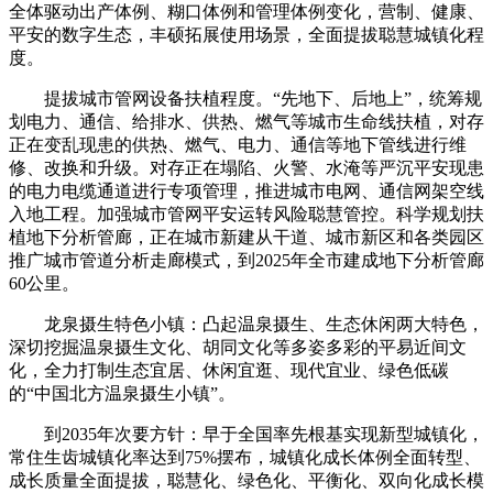
全体驱动出产体例、糊口体例和管理体例变化，营制、健康、
平安的数字生态，丰硕拓展使用场景，全面提拔聪慧城镇化程
度。
提拔城市管网设备扶植程度。“先地下、后地上”，统筹规
划电力、通信、给排水、供热、燃气等城市生命线扶植，对存
正在变乱现患的供热、燃气、电力、通信等地下管线进行维
修、改换和升级。对存正在塌陷、火警、水淹等严沉平安现患
的电力电缆通道进行专项管理，推进城市电网、通信网架空线
入地工程。加强城市管网平安运转风险聪慧管控。科学规划扶
植地下分析管廊，正在城市新建从干道、城市新区和各类园区
推广城市管道分析走廊模式，到2025年全市建成地下分析管廊
60公里。
龙泉摄生特色小镇：凸起温泉摄生、生态休闲两大特色，
深切挖掘温泉摄生文化、胡同文化等多姿多彩的平易近间文
化，全力打制生态宜居、休闲宜逛、现代宜业、绿色低碳
的“中国北方温泉摄生小镇”。
到2035年次要方针：早于全国率先根基实现新型城镇化，
常住生齿城镇化率达到75%摆布，城镇化成长体例全面转型、
成长质量全面提拔，聪慧化、绿色化、平衡化、双向化成长模