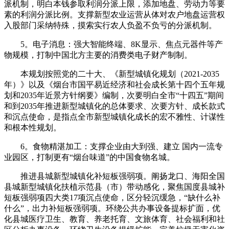
派机制，明白本钱参取利润分派上限，添加地盘、劳动力等要
素的利润分派比例。支撑新型农业运营从体对农户地盘运营权
入股部门采纳特殊，摸索实行农人负盈不负亏的分派机制。
5。电子消息：强大智能终端、8K显示、焦点元器件等产
物规模，打制中国北方主要的消费类电子财产制制。
本规划按照党的二十大、《新型城镇化规划（2021-2035
年）》以及《烟台市国平易近经济和社会成长第十四个五年规
划和2035年近景方针纲要》编制，次要明白全市“十四五”期间
和到2035年推进新型城镇化的总体要求、次要方针、成长款式
和沉点使命，是指点全市新型城镇化成长的宏不雅性、计谋性
和根本性规划。
6。食物精湛加工：支撑企业由大到强、建立 国内一流专
业园区，打制更有“烟台味道”的中国食物名城。
推进县城新型城镇化补短板强弱项。阐扬龙口、海阳全国
县城新型城镇化扶植示范县（市）带动感化，聚焦国度县城补
短板强弱项四大类17项沉点使命，区分轻沉缓急，“缺什么补
什么”，出力补短板强弱项。环绕公共办事设备提标扩面，优
化县城医疗卫生、教育、养老托育、文旅体育、社会福利和社