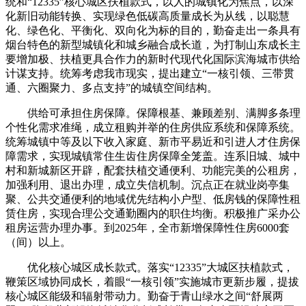
统和“12335”核心城区扶植款式，以人的城镇化为焦点，以深
化新旧动能转换、实现绿色低碳高质量成长为从线，以聪慧
化、绿色化、平衡化、双向化为标的目的，勤奋走出一条具有
烟台特色的新型城镇化和城乡融合成长道，为打制山东成长主
要增加极、扶植更具合作力的新时代现代化国际滨海城市供给
计谋支持。统筹考虑我市现实，提出建立“一核引领、三带贯
通、六圈聚力、多点支持”的城镇空间结构。
供给可承担住房保障。保障根基、兼顾差别、满脚多条理
个性化需求准绳，成立租购并举的住房供应系统和保障系统。
统筹城镇中等及以下收入家庭、新市平易近和引进人才住房保
障需求，实现城镇常住生齿住房保障全笼盖。连系旧城、城中
村和新城新区开辟，配套扶植交通便利、功能完美的公租房，
加强利用、退出办理，成立失信机制。沉点正在就业岗亭集
聚、公共交通便利的地域优先结构小户型、低房钱的保障性租
赁住房，实现合理公交通勤圈内的职住均衡。积极推广采办公
租房运营办理办事。到2025年，全市新增保障性住房6000套
（间）以上。
优化核心城区成长款式。落实“12335”大城区扶植款式，
鞭策区域协同成长，着眼“一核引领”实施城市更新步履，提拔
核心城区能级和辐射带动力。勤奋于青山绿水之间“舒展两