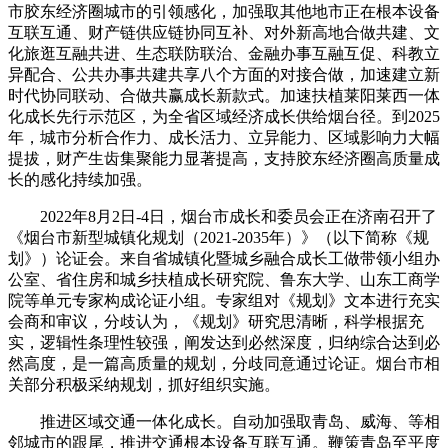
市胶东经济圈城市的引领感化，加强取其他地市正在根本设备
互联互通、财产链供应链协同互补、对外新高地合做共建、文
化旅逛互融共进、生态联防联治、金融办事互融互促、科教立
异配合、公共办事共建共享八个方面的对接合做，加速建立新
时代协同联动、合做共赢成长新款式。加速扶植莱阳莱西一体
化成长先行示范区，为全省区域经济成长供给烟台径。到2025
年，城市分析合作力、成长活力、立异能力、区域影响力大幅
提拔，财产生齿集聚能力显著提高，支持胶东经济圈高质量成
长的感化持续加强。
2022年8月2日-4日，烟台市成长和委员会正在济南召开了
《烟台市新型城镇化规划（2021-2035年）》（以下简称《规
划》）论证会。来自省城镇化暨城乡融合成长工做带领小组办
公室、省住房和城乡扶植成长研究院、鲁东大学、山东工商学
院等单元专家构成论证小组。专家组对《规划》文本进行充实
会商和审议，分歧认为，《规划》研究思清晰，科学根据充
实，逻辑性条理性较强，阐发达到必然深度，归纳综合达到必
然高度，是一篇高质量的规划，分歧同意通过论证。烟台市相
关部分积极采纳规划，抓好组织实施。
推进区域交通一体化成长。自动加强取青岛、威海、等相
邻城市的跟尾，推进交通根本设备互联互通。鞭策青岛至平度