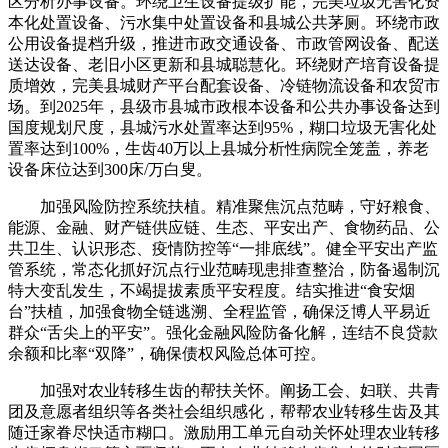
区分析办事设备。环绕卫生设备提级扩能，完美垃圾无害化资
本化处置设备、污水集中处置设备和县城公共茅厕。环绕市政
公用设备提档升级，推进市政交通设备、市政管网设备、配送
送达设备、老旧小区更新和县城聪慧化。环绕财产培育设备提
质增效，完美县城财产平台配套设备、冷链物流设备和农贸市
场。到2025年，县级市县城市政根本设备和公共办事设备达到
国度规划尺度，县城污水处置率达到95%，糊口垃圾无害化处
置率达到100%，生齿40万以上县城分析性病院全笼盖，养老
设备床位达到300床/万白叟。
加强风险防控系统扶植。精准聚焦沉点范畴，守好粮食、
能源、金融、财产链供应链、生态、平安出产、食物药品、公
共卫生、认识形态、疫情防控等“一排底线”。健全平安出产监
管系统，常态化抓好沉点行业范畴现患排查整治，防备遏制沉
特大变乱发生，不竭提拔素质平安程度。结实推进“食安烟
台”扶植，加强食物全链逃溯、全程监管，确保泛博人平易近
群众“舌尖上的平安”。强化金融风险防备化解，连结不良贷款
余额和比率“双降”，确保债权风险总体可控。
加强对农业转移生齿的帮扶关怀。阐扬工会、妇联、共青
团及意愿者组织等各类社会组织感化，帮帮农业转移生齿及其
随迁家眷尽快适市糊口。激励用工单元自动关怀处理农业转移