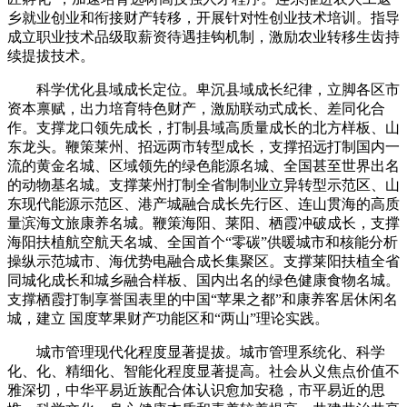
乡就业创业和衔接财产转移，开展针对性创业技术培训。指导
成立职业技术品级取薪资待遇挂钩机制，激励农业转移生齿持
续提拔技术。
科学优化县域成长定位。卑沉县域成长纪律，立脚各区市
资本禀赋，出力培育特色财产，激励联动式成长、差同化合
作。支撑龙口领先成长，打制县域高质量成长的北方样板、山
东龙头。鞭策莱州、招远两市转型成长，支撑招远打制国内一
流的黄金名城、区域领先的绿色能源名城、全国甚至世界出名
的动物基名城。支撑莱州打制全省制制业立异转型示范区、山
东现代能源示范区、港产城融合成长先行区、连山贯海的高质
量滨海文旅康养名城。鞭策海阳、莱阳、栖霞冲破成长，支撑
海阳扶植航空航天名城、全国首个“零碳”供暖城市和核能分析
操纵示范城市、海优势电融合成长集聚区。支撑莱阳扶植全省
同城化成长和城乡融合样板、国内出名的绿色健康食物名城。
支撑栖霞打制享誉国表里的中国“苹果之都”和康养客居休闲名
城，建立 国度苹果财产功能区和“两山”理论实践。
城市管理现代化程度显著提拔。城市管理系统化、科学
化、化、精细化、智能化程度显著提高。社会从义焦点价值不
雅深切，中华平易近族配合体认识愈加安稳，市平易近的思