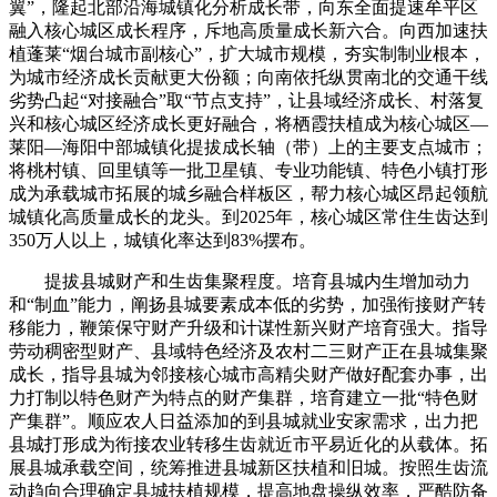
翼”，隆起北部沿海城镇化分析成长带，向东全面提速牟平区
融入核心城区成长程序，斥地高质量成长新六合。向西加速扶
植蓬莱“烟台城市副核心”，扩大城市规模，夯实制制业根本，
为城市经济成长贡献更大份额；向南依托纵贯南北的交通干线
劣势凸起“对接融合”取“节点支持”，让县域经济成长、村落复
兴和核心城区经济成长更好融合，将栖霞扶植成为核心城区—
莱阳—海阳中部城镇化提拔成长轴（带）上的主要支点城市；
将桃村镇、回里镇等一批卫星镇、专业功能镇、特色小镇打形
成为承载城市拓展的城乡融合样板区，帮力核心城区昂起领航
城镇化高质量成长的龙头。到2025年，核心城区常住生齿达到
350万人以上，城镇化率达到83%摆布。
提拔县城财产和生齿集聚程度。培育县城内生增加动力
和“制血”能力，阐扬县城要素成本低的劣势，加强衔接财产转
移能力，鞭策保守财产升级和计谋性新兴财产培育强大。指导
劳动稠密型财产、县域特色经济及农村二三财产正在县城集聚
成长，指导县城为邻接核心城市高精尖财产做好配套办事，出
力打制以特色财产为特点的财产集群，培育建立一批“特色财
产集群”。顺应农人日益添加的到县城就业安家需求，出力把
县城打形成为衔接农业转移生齿就近市平易近化的从载体。拓
展县城承载空间，统筹推进县城新区扶植和旧城。按照生齿流
动趋向合理确定县城扶植规模，提高地盘操纵效率，严酷防备