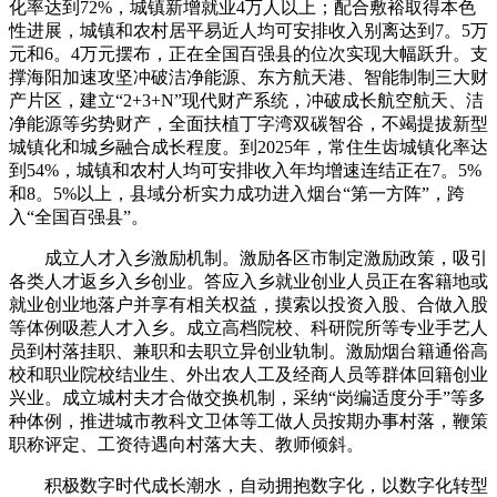
化率达到72%，城镇新增就业4万人以上；配合敷裕取得本色
性进展，城镇和农村居平易近人均可安排收入别离达到7。5万
元和6。4万元摆布，正在全国百强县的位次实现大幅跃升。支
撑海阳加速攻坚冲破洁净能源、东方航天港、智能制制三大财
产片区，建立“2+3+N”现代财产系统，冲破成长航空航天、洁
净能源等劣势财产，全面扶植丁字湾双碳智谷，不竭提拔新型
城镇化和城乡融合成长程度。到2025年，常住生齿城镇化率达
到54%，城镇和农村人均可安排收入年均增速连结正在7。5%
和8。5%以上，县域分析实力成功进入烟台“第一方阵”，跨
入“全国百强县”。
成立人才入乡激励机制。激励各区市制定激励政策，吸引
各类人才返乡入乡创业。答应入乡就业创业人员正在客籍地或
就业创业地落户并享有相关权益，摸索以投资入股、合做入股
等体例吸惹人才入乡。成立高档院校、科研院所等专业手艺人
员到村落挂职、兼职和去职立异创业轨制。激励烟台籍通俗高
校和职业院校结业生、外出农人工及经商人员等群体回籍创业
兴业。成立城村夫才合做交换机制，采纳“岗编适度分手”等多
种体例，推进城市教科文卫体等工做人员按期办事村落，鞭策
职称评定、工资待遇向村落大夫、教师倾斜。
积极数字时代成长潮水，自动拥抱数字化，以数字化转型