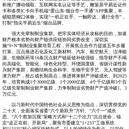
析推广挪动领取、互联网实名认证等手艺，鞭策居平易近证件
卡和各类IC卡向手机端“爱山东·烟台市一手通”APP集聚，丰
硕聪慧糊口体验，实现“一机正在手、一触即达、通行全市”，
打制“指尖平易近生”烟台品牌。
强大先辈制制业集群。把牢实体经济从攻标的目的，加速
财产根本劣势向财产链供应链协同劣势改变，深切实
施“9+N”制制业集聚培育工程，开展焦点合作力提拔五年步履
打算。沉点推进石化及化工新材料、汽车、航空航天、洁净能
源、生物医药等16条沉点财产链延链补链强链，指导财产不竭
向高端化、智能化、绿色化转型。环绕国度级、省级计谋性新
兴财产集群，前瞻结构生命科学、生物平安手艺、无人驾驶等
潜力财产，抢占成长制高点，推进将来财产冲破成长。到2025
年，培育构成1个3000亿级、1个2000亿级、4个千亿级和3个百
亿级先辈制制业财产集群，力争制制业劣势财产产值冲破1。3
万亿元。
以习新时代中国特色社会从义思惟为指点，深切贯彻党的
二十大，全面落实省委“六个新跃升”方针、“六个一”成长
思、“六个愈加沉视”策略方式和“十二个出力”沉点使命，锚
定“走正在前、开新局”，聚焦市委建立“1+233”工做系统
和“12335”核心城区扶植款式，以人的城镇化为焦点，以深化