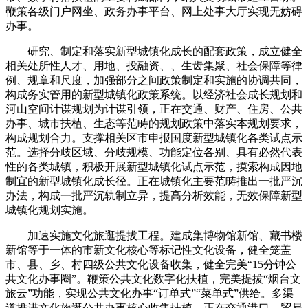
鞭策各级门户网坐、政务办事平台、网上处事大厅实现无妨碍
办事。
研究、制定和落实新型城镇化成长的配套政策，成立健全
相关处所性人才、用地、投融资、、生齿集聚、社会保障等律
例、规章和尺度，加强部分之间政策制定和实施的协调共同，
构成务实管用的新型城镇化政策系统。以经济社会成长规划和
河山空间计谋规划为计谋引领，正在交通、财产、住房、公共
办事、城市扶植、生态等范畴的规划政策中落实本规划要求，
构成规划合力。支撑相关区市申报国度新型城镇化各类试点示
范。选择分歧区域、分歧规模、功能定位各别、具有必然代表
性的各类城镇，积极开展新型城镇化试点示范，摸索构成因地
制宜的新型城镇化成长径。正在城镇化主要范畴推出一批严沉
办法，构成一批严沉轨制立异，提高分析效能，无效保障新型
城镇化规划实施。
加速实施文化旅逛提拔工程。建成集博物馆新馆、藏书楼
新馆等于一体的市新文化核心等标记性文化设备，健全笼盖
市、县、乡、村四级公共文化设备收集，健全完美“15分钟公
共文化办事圈”。鞭策公共文化数字化扶植，完美提拔“烟台文
旅云”功能，实现公共文化办事“订单式”“菜单式”供给。多渠
道推进文化旅逛公共办事核心收集扶植，正在交通港口、贸易