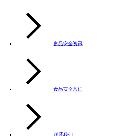
食品安全资讯
食品安全常识
联系我们