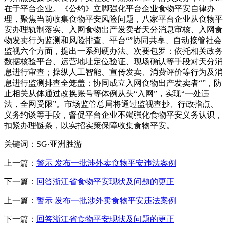
在于平台企业。《公约》立脚强化平台企业食物平安自律办
理，聚焦当前收集食物平安风险问题，八家平台企业从食物平
安办理轨制落实、入网食物出产发卖者天分消息审核、入网食
物发卖行为监测和风险排查、平台“”协同共享、自动接管社会
监视六个方面，提出一系列硬办法。次要包罗：依托相关政务
数据核验平台、运营地址定位验证、现场确认等手段对天分消
息进行审查；操纵人工智能、宣传发卖、消费评价等行为及消
息进行监测排查全笼盖；协同成立入网食物出产发卖者“”，防
止相关从体通过改换账号等体例从头“入网”，实现“一处违
法，全网受限”。市场监管总局将通过监视查抄、行政指点、
义务约谈等手段，督促平台企业不竭强化食物平安义务认识，
扣紧办理链条，以实招实策保障收集食物平安。
关键词：SG·亚洲胜游
上一篇：
警示 发布一批涉外卖食物平安违法案例
下一篇：
回答浙江省食物平安现状及问题的更正
上一篇：
警示 发布一批涉外卖食物平安违法案例
下一篇：
回答浙江省食物平安现状及问题的更正