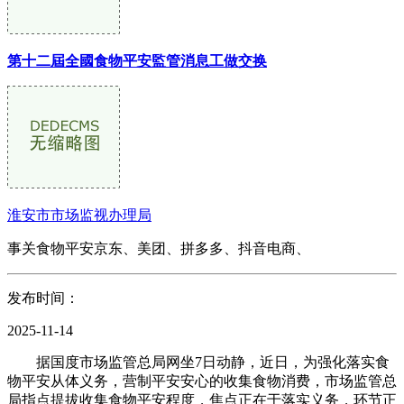
第十二屆全國食物平安監管消息工做交换
淮安市市场监视办理局
事关食物平安京东、美团、拼多多、抖音电商、
发布时间：
2025-11-14
据国度市场监管总局网坐7日动静，近日，为强化落实食
物平安从体义务，营制平安安心的收集食物消费，市场监管总
局指点提拔收集食物平安程度，焦点正在于落实义务，环节正