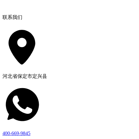
联系我们
河北省保定市定兴县
400-669-9845