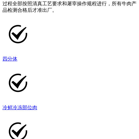
过程全部按照清真工艺要求和屠宰操作规程进行，所有牛肉产
品检测合格后才准出厂。
四分体
冷鲜冷冻部位肉