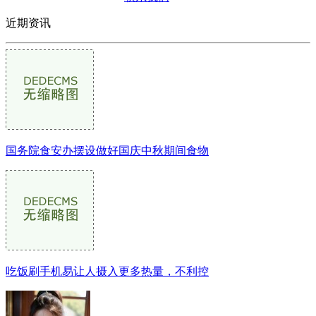
近期资讯
国务院食安办摆设做好国庆中秋期间食物
吃饭刷手机易让人摄入更多热量，不利控