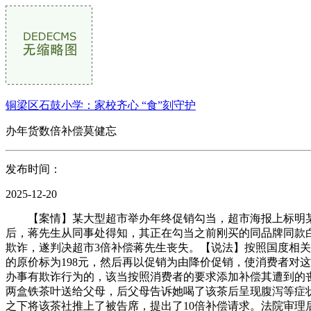
铜梁区石鼓小学：家校齐心 “食”刻守护
办年货数倍补偿莫健忘
发布时间：
2025-12-20
【案情】某大型超市举办年终促销勾当，超市海报上标明某出
后，蒋先生从同事处得知，其正在勾当之前刚买的同品牌同款白
欺诈，遂判决超市3倍补偿蒋先生丧失。【说法】按照国度相关
的原价标为198元，然后再以促销为由降价促销，使消费者对
办事有欺诈行为的，该当按照消费者的要求添加补偿其遭到的
两盒铁茶叶送给父母，后父母告诉她喝了该茶后呈现腹泻等症
之下将该茶社推上了被告席，提出了10倍补偿请求。法院审