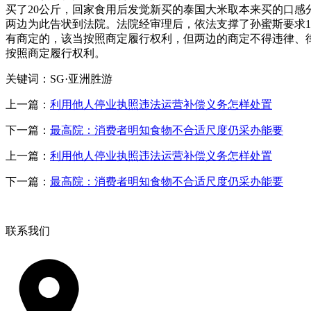
买了20公斤，回家食用后发觉新买的泰国大米取本来买的口感
两边为此告状到法院。法院经审理后，依法支撑了孙蜜斯要求
有商定的，该当按照商定履行权利，但两边的商定不得违律、
按照商定履行权利。
关键词：SG·亚洲胜游
上一篇：
利用他人停业执照违法运营补偿义务怎样处置
下一篇：
最高院：消费者明知食物不合适尺度仍采办能要
上一篇：
利用他人停业执照违法运营补偿义务怎样处置
下一篇：
最高院：消费者明知食物不合适尺度仍采办能要
联系我们