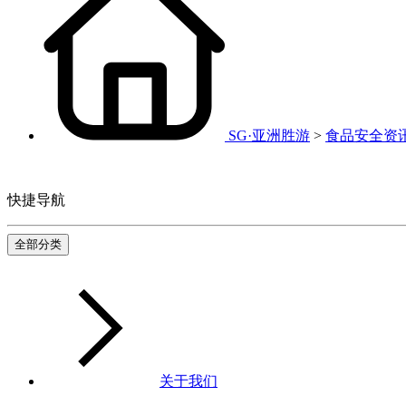
SG·亚洲胜游
>
食品安全资
快捷导航
全部分类
关于我们