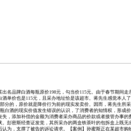
名品牌白酒每瓶原价198元，勾当价115元。由于春节期间走
酒单价也是115元，且采办地址恰是该超市。蒋先生感觉本人
部分的，原价就是降价行为前的现实发卖价。因而，蒋先生所采
这瓶白酒的现实价值发生错误的认识，了消费者的知情权，形成
丧失，添加补偿的金额为消费者采办商品的价款或者接管办事的
状。彭密斯经查证发觉，其所采办的两盒铁茶叶的包拆盒上既无
理后认为，支撑了被告的诉讼请求。【案例】孙蜜斯正在某超市购