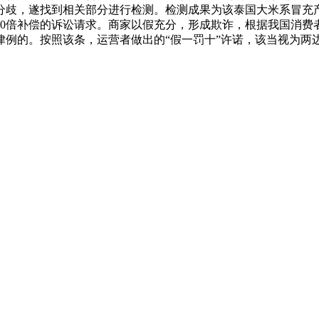
分歧，遂找到相关部分进行检测。检测成果为该泰国大米系冒充产
10倍补偿的诉讼请求。商家以假充分，形成欺诈，根据我国消费
律例的。按照该条，运营者做出的“假一罚十”许诺，该当视为两