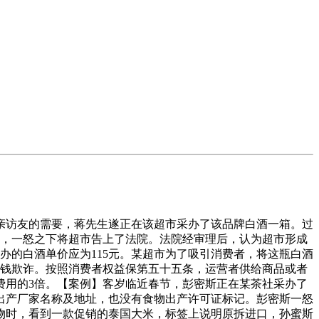
亲访友的需要，蒋先生遂正在该超市采办了该品牌白酒一箱。过
了，一怒之下将超市告上了法院。法院经审理后，认为超市形成
办的白酒单价应为115元。某超市为了吸引消费者，将这瓶白酒
价钱欺诈。按照消费者权益保第五十五条，运营者供给商品或者
费用的3倍。【案例】客岁临近春节，彭密斯正在某茶社采办了
出产厂家名称及地址，也没有食物出产许可证标记。彭密斯一怒
物时，看到一款促销的泰国大米，标签上说明原拆进口，孙蜜斯