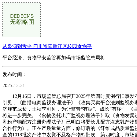
从泉源到舌尖 四川资阳雁江区校园食物平
平台经济、食物平安监管再加码市场监管总局将
发布时间：
2025-12-21
12月16日，市场监管总局召开2025年第四时度例行旧事
引见，《曲播电商监视办理法子》《收集买卖平台法则监视办
济规范成长，王秋苹引见，为让监管“有据”、成长“有序”，
将进一步完美。《食物委托出产监视办理法子》取《食物发卖
乳粉产物配方注册办理法子》已明白将婴长儿配方液态乳产物
合作行为》。正在产质量量方面，修订后的《纤维成品质量监视
查的1018批次产物中发觉不及格产物82批次。第四时度，