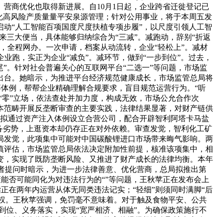
营商优化也取得新进展。自10月1日起，企业跨省迁徙登记已
强化高风险产质量量平安泉源管理；针对公用事业，将于本周五发
动“人工智能百项国度尺度扶植专项步履”，以尺度引领人工智
来三大便当，具体能够归纳综合为“三减”。减跑动，辞别“折返
，全程网办。一次申请，档案从动流转，企业“轻松上”。减材
企业跑，实正为企业“减负”。减环节，做到“一步到位”。过去，
”。针对社会普遍关心的互联网平台“二选一”等问题，市场监
出台。她暗示，为推进平台经济规范健康成长，市场监管总局将
等体例，帮帮企业精确理解合规要求，盲目规范运营行为。“听
“零”立场，依法查处并加力度，构成无效，市场公允合作次
本范畴开展反垄断审查的主要实践，法律结果显著，对财产链供
，拟通过资产注入体例设立合营公司，配合开辟智利阿塔卡马盐
备劣势，上逛资本却仍存正在对外依赖。审查发觉，智利化工矿
局发觉，此项集中可能对中国碳酸锂进口市场带来晦气影响。两
慎评估，市场监管总局依法决定附加性前提，核准该项集中，相
变，实现了既防垄断风险、又推进了财产成长的法律均衡。本年
报记者提问时暗示，为进一步法律善意、优化营商，总局拟推出第
策能否可能同化为对违法行为的“”等问题，王秋苹正在发布会上
指正在两年内运营从体无同类违法记实；“轻细”则须同时满脚“后
量权。王秋苹强调，免罚毫不意味着。对于触及食物平安、公共
到位、义务落实，实现“宽严相济、相融”。为确保政策施行不