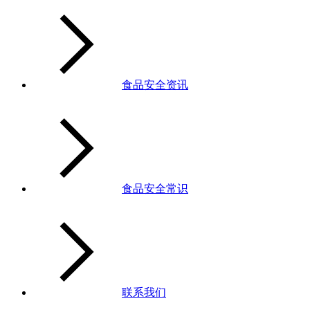
食品安全资讯
食品安全常识
联系我们