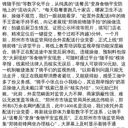
锋随手拍”等数字化平台，从纯真的“送餐员”变身食物平安防
地上的“流动尖兵”。“每天取餐要跑几十家店，哪家卫生不达
标、操做不规范，我们一眼就能看穿。”处置外卖配送8年的骑
手王雷彬手持手机，向记者展现“郑骑前锋随手拍”的操做流
程：拍摄后厨卫生情况、证照公示环境等照片，填写门店名
称、精准定位后一键提交，整个过程不跨越3分钟。一个月
前，郑州市市场监管局结合外卖配送行业党委，正式上线“郑
骑前锋”云讲堂平台，将线上教育培训取监视举报功能深度融
合。骑手正在配送途中发觉后厨净乱、违规操做、预制料包假
充“大厨现炒”等食物平安现患，可随时通过平台“随手拍”模块
举报，线索经法律人员核实无误后，举报人可获得50元励。这
一机制敏捷激发了骑手们的监视热情。“以前看到问题只能无
法走开，现正在既能帮消费者避坑，又能获得励，感受工做中
多了份义务感。”骑手小张点台小我核心，其近期举报的“奶茶
店操做人员未戴口罩”线索已显示“核实办结”，50元励已到
账。“此前，外卖范畴面对监管人力不脚、商家荫蔽性强、难
以无效笼盖等痛点。”郑州市市场监管局局长姚志伟暗示，郑
州有6万余名网约配送员，此中1400名是流动，我们依托外卖
配送行业党委，将新就业群体力量取数字手艺连系，让骑手
从“送餐员”变身“食物平安监视员”。正在郑州市市场监管局收
集“郑骑前锋网坐办理核心”，大屏幕上及时显示着骑手通