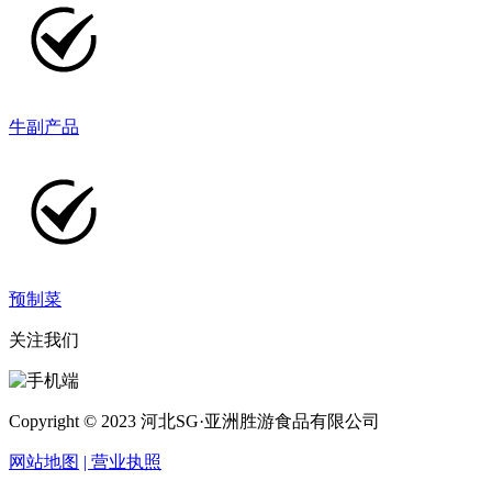
牛副产品
预制菜
关注我们
Copyright © 2023 河北SG·亚洲胜游食品有限公司
网站地图
| 营业执照