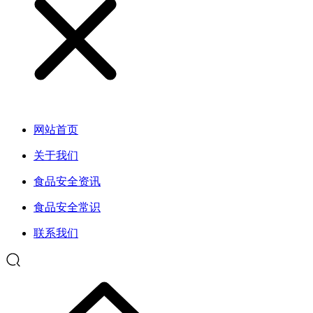
网站首页
关于我们
食品安全资讯
食品安全常识
联系我们