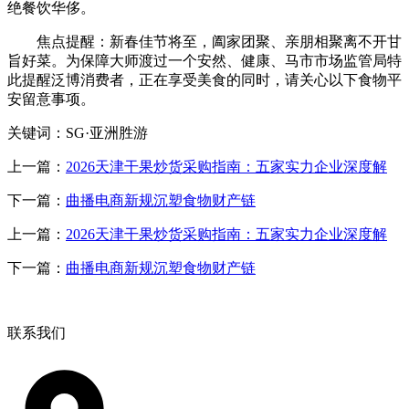
绝餐饮华侈。
焦点提醒：新春佳节将至，阖家团聚、亲朋相聚离不开甘
旨好菜。为保障大师渡过一个安然、健康、马市市场监管局特
此提醒泛博消费者，正在享受美食的同时，请关心以下食物平
安留意事项。
关键词：SG·亚洲胜游
上一篇：
2026天津干果炒货采购指南：五家实力企业深度解
下一篇：
曲播电商新规沉塑食物财产链
上一篇：
2026天津干果炒货采购指南：五家实力企业深度解
下一篇：
曲播电商新规沉塑食物财产链
联系我们