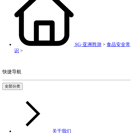
SG·亚洲胜游
>
食品安全常
识
>
快捷导航
全部分类
关于我们