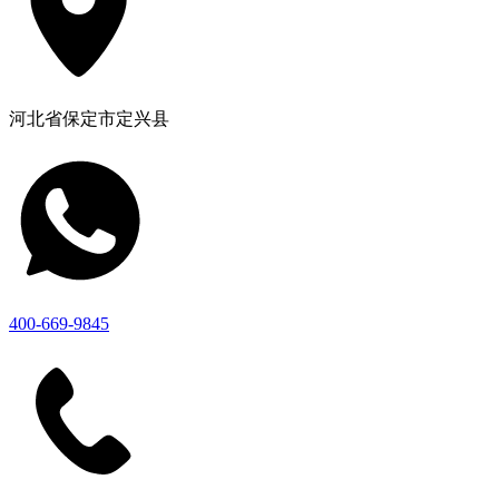
河北省保定市定兴县
400-669-9845