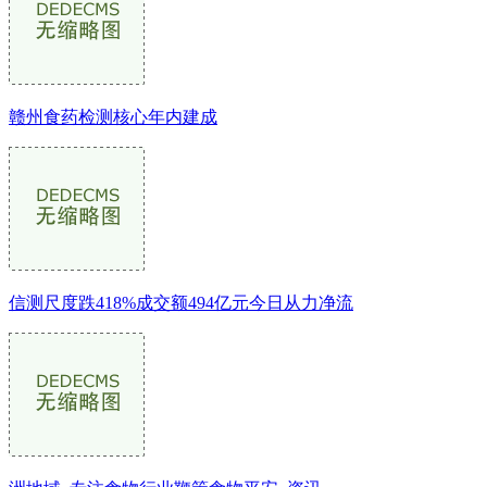
赣州食药检测核心年内建成
信测尺度跌418%成交额494亿元今日从力净流