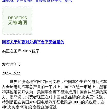
洲地域_专注食物行业鞭策食物平安_资讯
回答关于加强对外卖平台平安监管的
实正在国产 MBA智库
发布时间：
2025-12-22
世界经济论坛官网17日刊文称，中国车企出产的电动汽车
占全球电动汽车总产量的一半以上。而正在这一市场上，墨菲
和其他阐发师认为，美国车企当下很难抵挡中国自从品牌的实
力。墨菲说，消费者现正在对中国自从品牌的“忠实度”很强，
特别是正在美国对中国电动汽车征收跨越100%的关税后，这
种“忠实度”可能会变得愈加强烈。