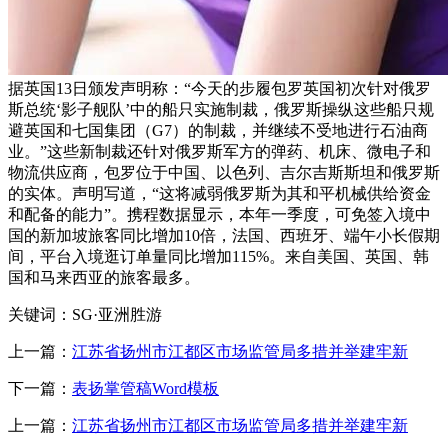
据英国13日颁发声明称：“今天的步履包罗英国初次针对俄罗
斯总统‘影子舰队’中的船只实施制裁，俄罗斯操纵这些船只规
避英国和七国集团（G7）的制裁，并继续不受地进行石油商
业。”这些新制裁还针对俄罗斯军方的弹药、机床、微电子和
物流供应商，包罗位于中国、以色列、吉尔吉斯斯坦和俄罗斯
的实体。声明写道，“这将减弱俄罗斯为其和平机械供给资金
和配备的能力”。携程数据显示，本年一季度，可免签入境中
国的新加坡旅客同比增加10倍，法国、西班牙、端午小长假期
间，平台入境逛订单量同比增加115%。来自美国、英国、韩
国和马来西亚的旅客最多。
关键词：SG·亚洲胜游
上一篇：
江苏省扬州市江都区市场监管局多措并举建牢新
下一篇：
表扬掌管稿Word模板
上一篇：
江苏省扬州市江都区市场监管局多措并举建牢新