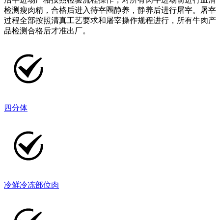
检测瘦肉精，合格后进入待宰圈静养，静养后进行屠宰。屠宰
过程全部按照清真工艺要求和屠宰操作规程进行，所有牛肉产
品检测合格后才准出厂。
四分体
冷鲜冷冻部位肉