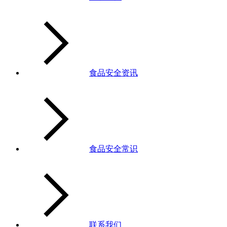
食品安全资讯
食品安全常识
联系我们