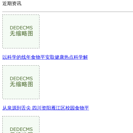
近期资讯
以科学的线年食物平安取健康热点科学解
从泉源到舌尖 四川资阳雁江区校园食物平