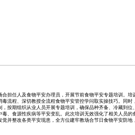
合担任人及食物平安办理员，开展节前食物平安专题培训。培训
消毒流程、深切教授全流程食物平安管控学问取实操技巧。同时
制，按期组织从业人员开展专题培训，确保品种齐备、冷藏到位
中毒、食源性疾病等平安变乱。此次培训无效强化了相关人员的
发觉并整改各类平安现患，全方位建牢教场合节日食物平安防地，