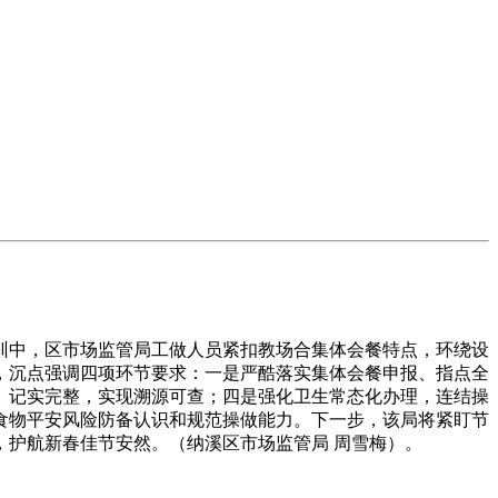
中，区市场监管局工做人员紧扣教场合集体会餐特点，环绕设
，沉点强调四项环节要求：一是严酷落实集体会餐申报、指点全
、记实完整，实现溯源可查；四是强化卫生常态化办理，连结操
食物平安风险防备认识和规范操做能力。下一步，该局将紧盯节
护航新春佳节安然。（纳溪区市场监管局 周雪梅）。