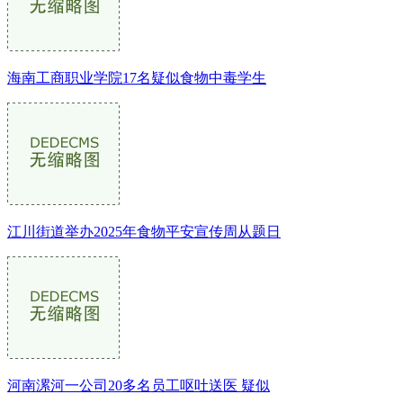
海南工商职业学院17名疑似食物中毒学生
江川街道举办2025年食物平安宣传周从题日
河南漯河一公司20多名员工呕吐送医 疑似