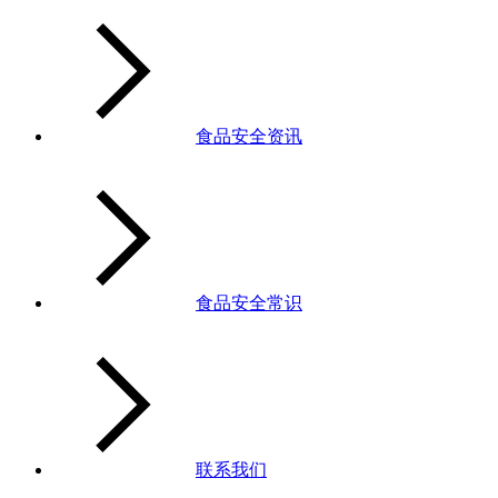
食品安全资讯
食品安全常识
联系我们