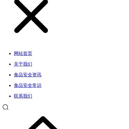
网站首页
关于我们
食品安全资讯
食品安全常识
联系我们