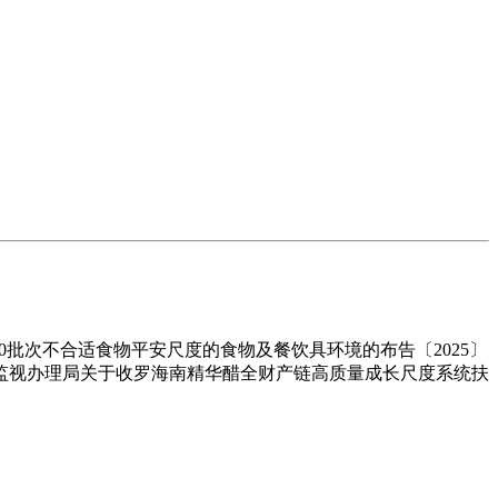
10批次不合适食物平安尺度的食物及餐饮具环境的布告〔2025〕
监视办理局关于收罗海南精华醋全财产链高质量成长尺度系统扶