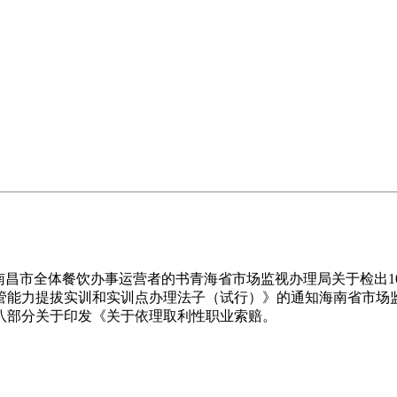
— 致南昌市全体餐饮办事运营者的书青海省市场监视办理局关于检出
监管能力提拔实训和实训点办理法子（试行）》的通知海南省市场
八部分关于印发《关于依理取利性职业索赔。