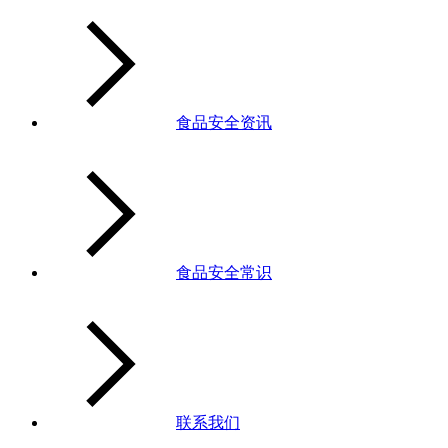
食品安全资讯
食品安全常识
联系我们