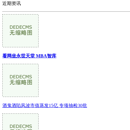
近期资讯
看网坐永世天堂 MBA智库
酒鬼酒陷风波市值蒸发15亿 专项抽检30批