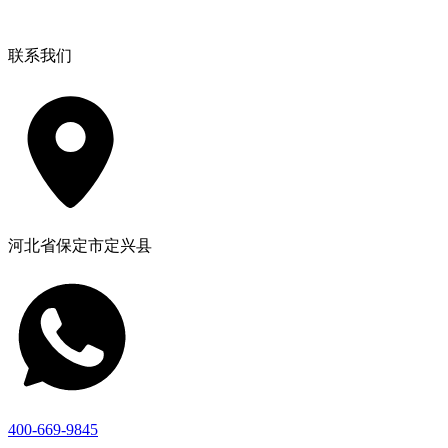
联系我们
河北省保定市定兴县
400-669-9845